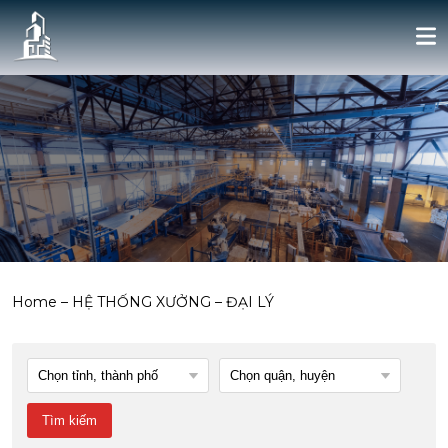
Home
–
HỆ THỐNG XƯỞNG – ĐẠI LÝ