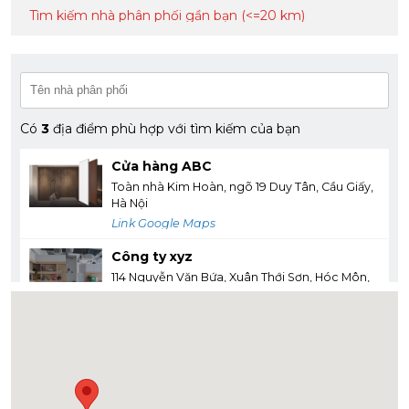
Tìm kiếm nhà phân phối gần bạn (<=20 km)
Có
3
địa điểm phù hợp với tìm kiếm của bạn
Cửa hàng ABC
Toàn nhà Kim Hoàn, ngõ 19 Duy Tân, Cầu Giấy,
Hà Nội
Link Google Maps
Công ty xyz
114 Nguyễn Văn Bứa, Xuân Thới Sơn, Hóc Môn,
Thành Phố Hồ Chí Minh
Link Google Maps
CTY TNHH ABC
114 Nguyễn Văn Bứa, Xuân Thới Sơn, Hóc Môn,
Thành Phố Hồ Chí Minh
Link Google Maps