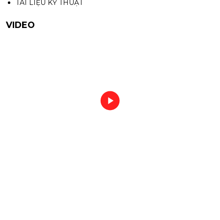
TÀI LIỆU KỸ THUẬT
VIDEO