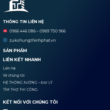
THÔNG TIN LIÊN HỆ
0966 446 086 – 0969 750 966
zukohungthinhphat.vn
SẢN PHẨM
LIÊN KẾT NHANH
Liên hệ
Về chúng tôi
HỆ THỐNG XƯỞNG – ĐẠI LÝ
TÌM THỢ THI CÔNG
KẾT NỐI VỚI CHÚNG TÔI