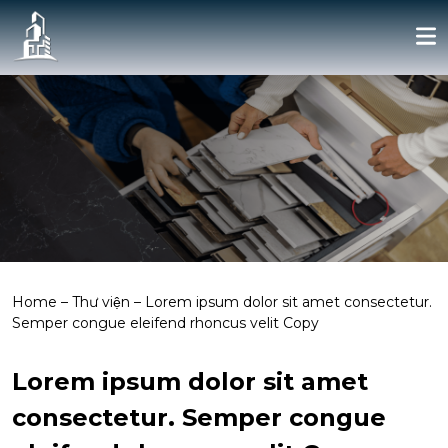
Home
–
Thư viện
–
Lorem ipsum dolor sit amet consectetur.
Semper congue eleifend rhoncus velit Copy
Lorem ipsum dolor sit amet
consectetur. Semper congue