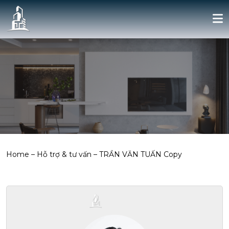
Home
–
Hỗ trợ & tư vấn
–
TRẦN VĂN TUẤN Copy