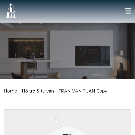
Home
–
Hỗ trợ & tư vấn
–
TRẦN VĂN TUẤN Copy