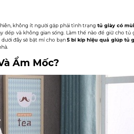
nhiên, không ít người gặp phải tình trạng
tủ giày có mùi
y dép và không gian sống. Làm thế nào để giữ cho tủ 
 dưới đây sẽ bật mí cho bạn
5 bí kíp hiệu quả giúp tủ 
nhà.
i Và Ẩm Mốc?