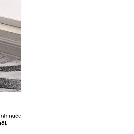
dính nước
hôi
.