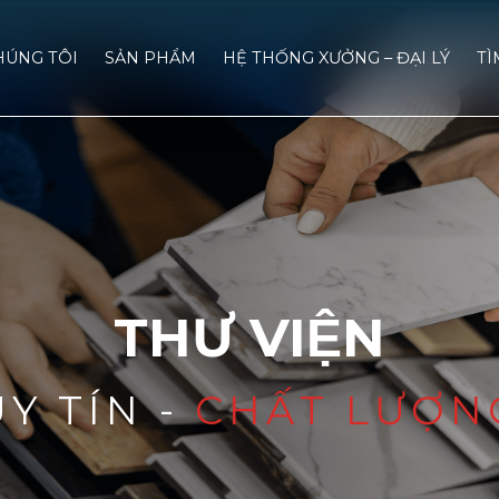
HÚNG TÔI
SẢN PHẨM
HỆ THỐNG XƯỞNG – ĐẠI LÝ
TÌ
THƯ VIỆN
UY TÍN -
CHẤT LƯỢN