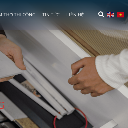
M THỢ THI CÔNG
TIN TỨC
LIÊN HỆ
G