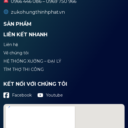
0966 446 086 – 0969 750 966
zukohungthinhphat.vn
SẢN PHẨM
LIÊN KẾT NHANH
Liên hệ
Về chúng tôi
HỆ THỐNG XƯỞNG – ĐẠI LÝ
TÌM THỢ THI CÔNG
KẾT NỐI VỚI CHÚNG TÔI
Youtube
Facebook