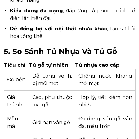
khách hàng.
Kiểu dáng đa dạng
, đáp ứng cả phong cách cổ
điển lẫn hiện đại.
Dễ đồng bộ với nội thất nhựa khác
, tạo sự hài
hòa tổng thể.
5. So Sánh Tủ Nhựa Và Tủ Gỗ
Tiêu chí
Tủ gỗ tự nhiên
Tủ nhựa cao cấp
Dễ cong vênh,
Chống nước, không
Độ bền
bị mối mọt
mối mọt
Giá
Cao, phụ thuộc
Hợp lý, tiết kiệm hơn
thành
loại gỗ
nhiều
Mẫu
Đa dạng: vân gỗ, vân
Giới hạn vân gỗ
mã
đá, màu trơn