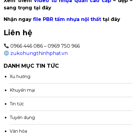
Xem thêm
video tủ nhựa quần cao cấp
– đẹp –
sang trọng tại đây
Nhận ngay
file PBR tấm nhựa nội thất
tại đây
Liên hệ
0966 446 086 – 0969 750 966
zukohungthinhphat.vn
DANH MỤC TIN TỨC
Xu hướng
Khuyến mại
Tin tức
Tuyển dụng
Văn hóa