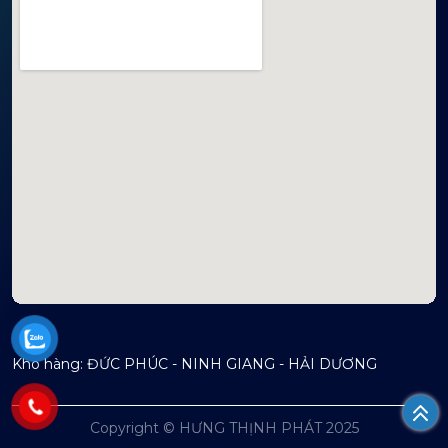
mapembeds.com
Kho hàng: ĐỨC PHÚC - NINH GIANG - HẢI DƯƠNG
Copyright © HƯNG THỊNH PHÁT 2025