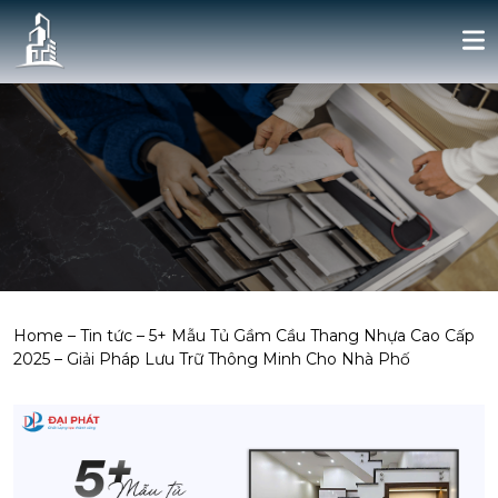
Home
–
Tin tức
–
5+ Mẫu Tủ Gầm Cầu Thang Nhựa Cao Cấp
2025 – Giải Pháp Lưu Trữ Thông Minh Cho Nhà Phố