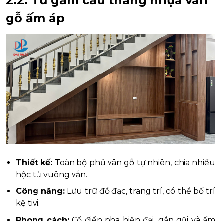
2.2. Tủ gầm cầu thang nhựa vân
gỗ ấm áp
Thiết kế:
Toàn bộ phủ vân gỗ tự nhiên, chia nhiều
hộc tủ vuông vắn.
Công năng:
Lưu trữ đồ đạc, trang trí, có thể bố trí
kệ tivi.
Phong cách:
Cổ điển pha hiện đại, gần gũi và ấm