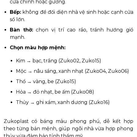
cửa chính hoặc gương.
Bếp:
không để đối diện nhà vệ sinh hoặc cạnh cửa
sổ lớn.
Bàn thờ:
chọn vị trí cao ráo, tránh hướng gió
mạnh.
Chọn màu hợp mệnh:
Kim → bạc, trắng (Zuko02, Zuko15)
Mộc → nâu sáng, xanh nhạt (Zuko04, Zuko06)
Thổ → vàng, be (Zuko15)
Hỏa → đỏ nhạt, be ấm (Zuko08)
Thủy → ghi xám, xanh dương (Zuko16)
Zukoplast có bảng màu phong phú, dễ kết hợp
theo từng bản mệnh, giúp ngôi nhà vừa hợp phong
thủy vừa đảm bảo tính thẩm mỹ.