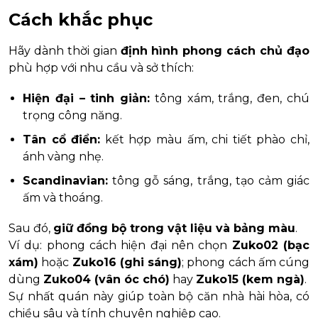
Cách khắc phục
Hãy dành thời gian
định hình phong cách chủ đạo
phù hợp với nhu cầu và sở thích:
Hiện đại – tinh giản:
tông xám, trắng, đen, chú
trọng công năng.
Tân cổ điển:
kết hợp màu ấm, chi tiết phào chỉ,
ánh vàng nhẹ.
Scandinavian:
tông gỗ sáng, trắng, tạo cảm giác
ấm và thoáng.
Sau đó,
giữ đồng bộ trong vật liệu và bảng màu
.
Ví dụ: phong cách hiện đại nên chọn
Zuko02 (bạc
xám)
hoặc
Zuko16 (ghi sáng)
; phong cách ấm cúng
dùng
Zuko04 (vân óc chó)
hay
Zuko15 (kem ngà)
.
Sự nhất quán này giúp toàn bộ căn nhà hài hòa, có
chiều sâu và tính chuyên nghiệp cao.