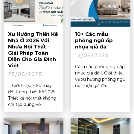
Xu Hướng Thiết Kế
10+ Các mẫu
Nhà Ở 2025 Với
phòng ngủ ốp
Nhựa Nội Thất –
nhựa giả đá
Giải Pháp Toàn
14/04/2025
Diện Cho Gia Đình
Việt
Các mẫu phòng ngủ ốp
nhựa giả đá I. Giới thiệu
25/08/2025
về xu hướng phòng ngủ
1. Giới thiệu – Sự thay
ốp nhựa giả đá...
đổi trong thiết kế 2025
Thiết kế nội thất không
chỉ tạo dựng vẻ...