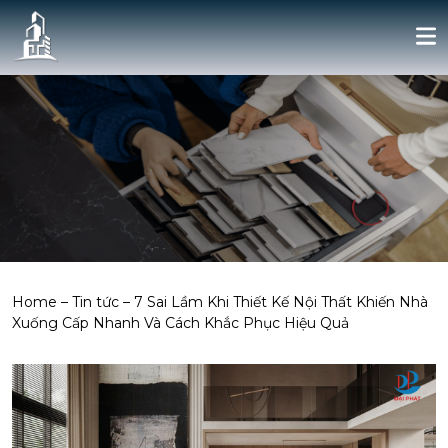
Home
–
Tin tức
–
7 Sai Lầm Khi Thiết Kế Nội Thất Khiến Nhà
Xuống Cấp Nhanh Và Cách Khắc Phục Hiệu Quả