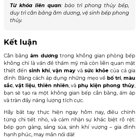
Từ khóa liên quan
: bảo trì phong thủy bếp,
duy trì cân bằng âm dương, vệ sinh bếp phong
thủy.
Kết luận
Cân bằng
âm dương
trong không gian phòng bếp
không chỉ là vấn đề thẩm mỹ mà còn liên quan mật
thiết đến
sinh khí
,
vận may
và
sức khỏe
của cả gia
đình. Bằng cách áp dụng những mẹo về
bố trí
,
màu
sắc
,
vật liệu
,
thiên nhiên
, và
phụ kiện phong thủy
,
bạn sẽ tạo ra một không gian bếp cân bằng, ấm áp
và tràn đầy năng lượng tích cực.
Hãy bắt tay thực hiện ngay hôm nay, điều chỉnh
từng chi tiết nhỏ, và cảm nhận sự khác biệt rõ rệt:
bếp gọn gàng, sáng sủa, sinh khí vượng – gia đình
hạnh phúc, may mắn nối dài!