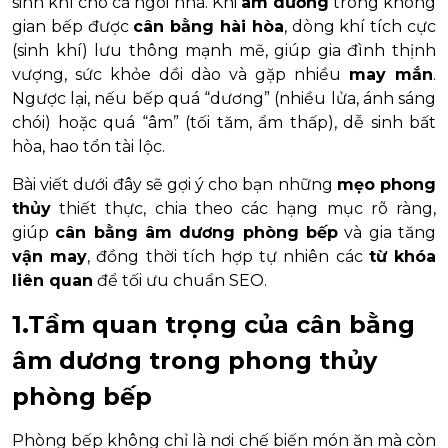
sinh khí cho cả ngôi nhà. Khi
âm dương
trong không
gian bếp được
cân bằng hài hòa
, dòng khí tích cực
(sinh khí) lưu thông mạnh mẽ, giúp gia đình thịnh
vượng, sức khỏe dồi dào và gặp nhiều
may mắn
.
Ngược lại, nếu bếp quá “dương” (nhiều lửa, ánh sáng
chói) hoặc quá “âm” (tối tăm, ẩm thấp), dễ sinh bất
hòa, hao tổn tài lộc.
Bài viết dưới đây sẽ gợi ý cho bạn những
mẹo phong
thủy
thiết thực, chia theo các hạng mục rõ ràng,
giúp
cân bằng âm dương phòng bếp
và gia tăng
vận may
, đồng thời tích hợp tự nhiên các
từ khóa
liên quan
để tối ưu chuẩn SEO.
1.Tầm quan trọng của cân bằng
âm dương trong phong thủy
phòng bếp
Phòng bếp không chỉ là nơi chế biến món ăn mà còn