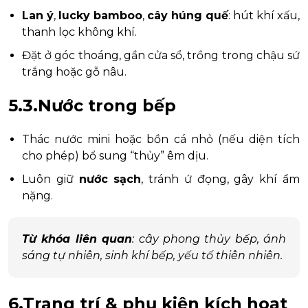
Lan ý
,
lucky bamboo
,
cây húng quế
: hút khí xấu,
thanh lọc không khí.
Đặt ở góc thoáng, gần cửa sổ, trồng trong chậu sứ
trắng hoặc gỗ nâu.
5.3.Nước trong bếp
Thác nước mini hoặc bồn cá nhỏ (nếu diện tích
cho phép) bổ sung “thủy” êm dịu.
Luôn giữ
nước sạch
, tránh ứ đọng, gây khí ẩm
nặng.
Từ khóa liên quan
: cây phong thủy bếp, ánh
sáng tự nhiên, sinh khí bếp, yếu tố thiên nhiên.
6.Trang trí & phụ kiện kích hoạt