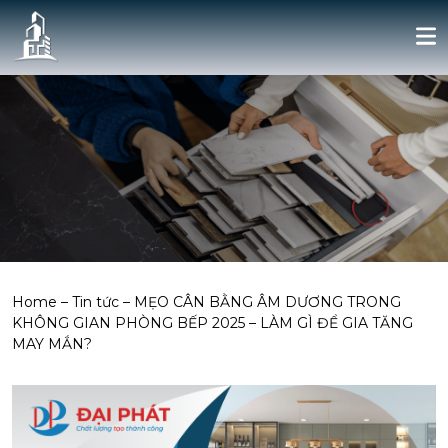
Home
–
Tin tức
–
MẸO CÂN BẰNG ÂM DƯƠNG TRONG
KHÔNG GIAN PHÒNG BẾP 2025 – LÀM GÌ ĐỂ GIA TĂNG
MAY MẮN?