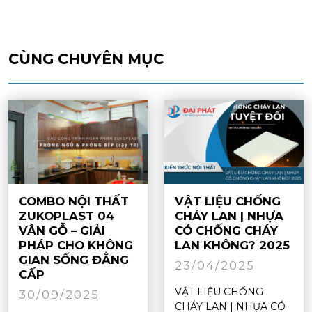
CÙNG CHUYÊN MỤC
COMBO NỘI THẤT
VẬT LIỆU CHỐNG
ZUKOPLAST 04
CHÁY LAN | NHỰA
VÂN GỖ – GIẢI
CÓ CHỐNG CHÁY
PHÁP CHO KHÔNG
LAN KHÔNG? 2025
GIAN SỐNG ĐẲNG
23/04/2025
CẤP
VẬT LIỆU CHỐNG
30/09/2025
CHÁY LAN | NHỰA CÓ