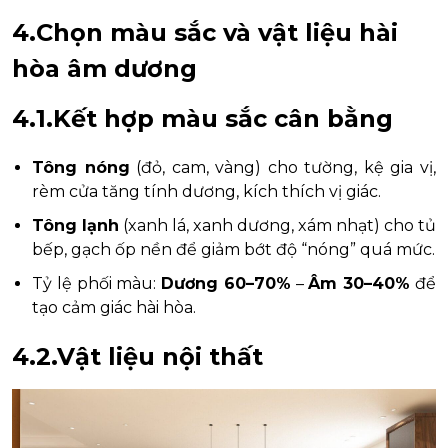
4.Chọn màu sắc và vật liệu hài
hòa âm dương
4.1.Kết hợp màu sắc cân bằng
Tông nóng
(đỏ, cam, vàng) cho tường, kệ gia vị,
rèm cửa tăng tính dương, kích thích vị giác.
Tông lạnh
(xanh lá, xanh dương, xám nhạt) cho tủ
bếp, gạch ốp nền để giảm bớt độ “nóng” quá mức.
Tỷ lệ phối màu:
Dương 60–70%
–
Âm 30–40%
để
tạo cảm giác hài hòa.
4.2.Vật liệu nội thất