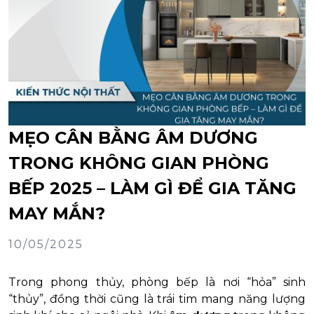
MẸO CÂN BẰNG ÂM DƯƠNG
TRONG KHÔNG GIAN PHÒNG
BẾP 2025 – LÀM GÌ ĐỂ GIA TĂNG
MAY MẮN?
10/05/2025
Trong phong thủy, phòng bếp là nơi “hỏa” sinh
“thủy”, đồng thời cũng là trái tim mang năng lượng