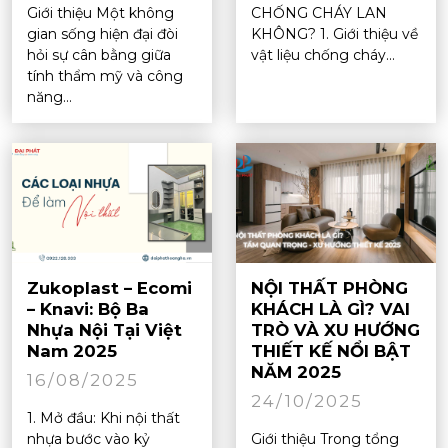
Giới thiệu Một không
CHỐNG CHÁY LAN
gian sống hiện đại đòi
KHÔNG? 1. Giới thiệu về
hỏi sự cân bằng giữa
vật liệu chống cháy...
tính thẩm mỹ và công
năng...
Zukoplast – Ecomi
NỘI THẤT PHÒNG
– Knavi: Bộ Ba
KHÁCH LÀ GÌ? VAI
Nhựa Nội Tại Việt
TRÒ VÀ XU HƯỚNG
Nam 2025
THIẾT KẾ NỔI BẬT
NĂM 2025
16/08/2025
24/10/2025
1. Mở đầu: Khi nội thất
nhựa bước vào kỷ
Giới thiệu Trong tổng