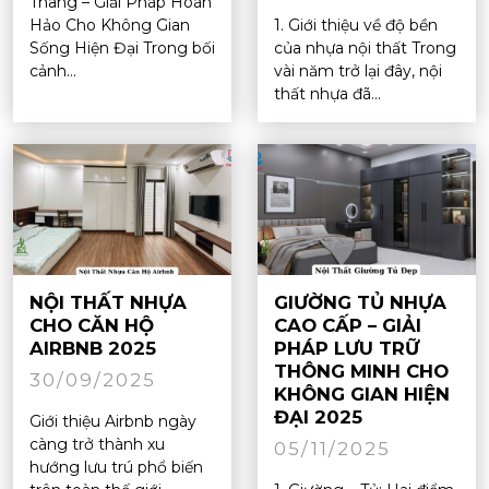
Thang – Giải Pháp Hoàn
Hảo Cho Không Gian
1. Giới thiệu về độ bền
Sống Hiện Đại Trong bối
của nhựa nội thất Trong
cảnh...
vài năm trở lại đây, nội
thất nhựa đã...
NỘI THẤT NHỰA
GIƯỜNG TỦ NHỰA
CHO CĂN HỘ
CAO CẤP – GIẢI
AIRBNB 2025
PHÁP LƯU TRỮ
THÔNG MINH CHO
30/09/2025
KHÔNG GIAN HIỆN
ĐẠI 2025
Giới thiệu Airbnb ngày
càng trở thành xu
05/11/2025
hướng lưu trú phổ biến