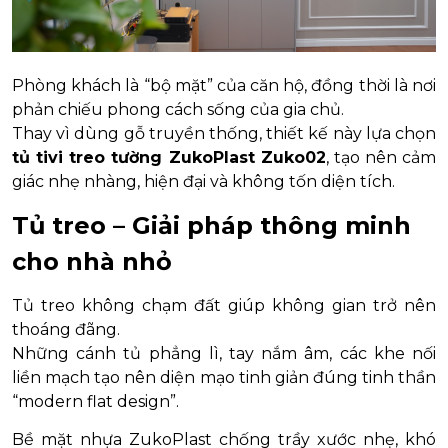
Phòng khách là “bộ mặt” của căn hộ, đồng thời là nơi
phản chiếu phong cách sống của gia chủ.
Thay vì dùng gỗ truyền thống, thiết kế này lựa chọn
tủ tivi treo tường ZukoPlast Zuko02
, tạo nên cảm
giác nhẹ nhàng, hiện đại và không tốn diện tích.
Tủ treo – Giải pháp thông minh
cho nhà nhỏ
Tủ treo không chạm đất giúp không gian trở nên
thoáng đãng.
Những cánh tủ phẳng lì, tay nắm âm, các khe nối
liền mạch tạo nên diện mạo tinh giản đúng tinh thần
“modern flat design”.
Bề mặt nhựa ZukoPlast chống trầy xước nhẹ, khó