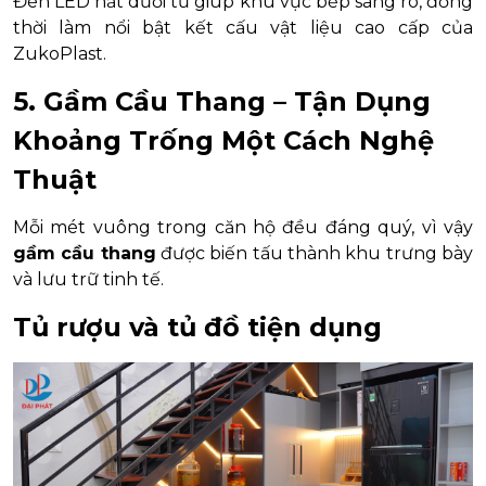
Đèn LED hắt dưới tủ giúp khu vực bếp sáng rõ, đồng
thời làm nổi bật kết cấu vật liệu cao cấp của
ZukoPlast.
5. Gầm Cầu Thang – Tận Dụng
Khoảng Trống Một Cách Nghệ
Thuật
Mỗi mét vuông trong căn hộ đều đáng quý, vì vậy
gầm cầu thang
được biến tấu thành khu trưng bày
và lưu trữ tinh tế.
Tủ rượu và tủ đồ tiện dụng