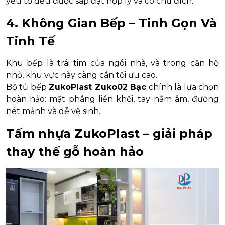
yếu tố đều được sắp đặt hợp lý và có chủ đích.
4. Không Gian Bếp – Tinh Gọn Và
Tinh Tế
Khu bếp là trái tim của ngôi nhà, và trong căn hộ
nhỏ, khu vực này càng cần tối ưu cao.
Bộ tủ bếp
ZukoPlast Zuko02 Bạc
chính là lựa chọn
hoàn hảo: mặt phẳng liền khối, tay nắm âm, đường
nét mảnh và dễ vệ sinh.
Tấm nhựa ZukoPlast – giải pháp
thay thế gỗ hoàn hảo