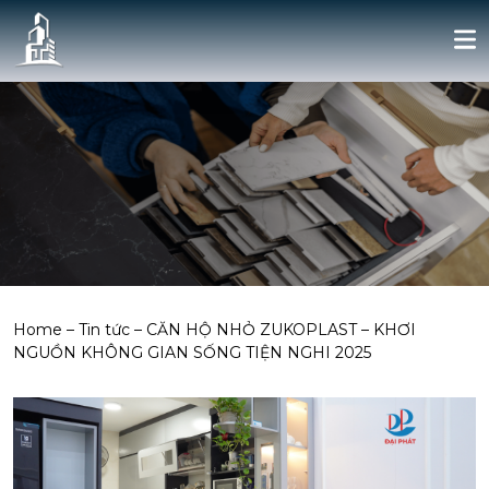
Home
–
Tin tức
–
CĂN HỘ NHỎ ZUKOPLAST – KHƠI
NGUỒN KHÔNG GIAN SỐNG TIỆN NGHI 2025