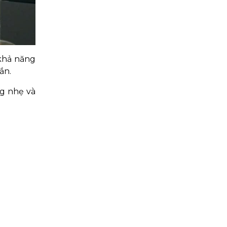
 khả năng
ắn.
ng nhẹ và