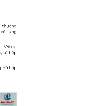
u thưởng
ò vô cùng
t. Với ưu
n, tủ bếp
ủ phù hợp