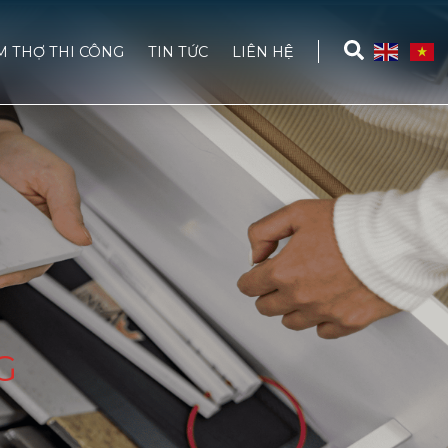
M THỢ THI CÔNG
TIN TỨC
LIÊN HỆ
G