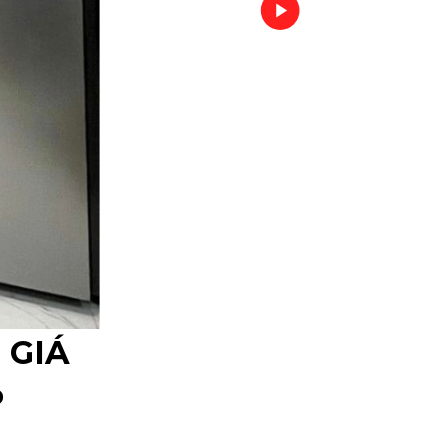
 GIÁ
P