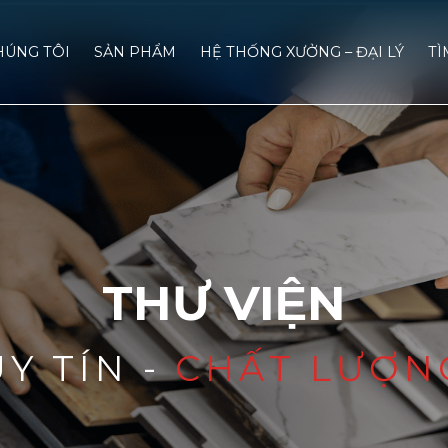
HÚNG TÔI
SẢN PHẨM
HỆ THỐNG XƯỞNG – ĐẠI LÝ
TÌ
THƯ VIỆN
UY TÍN -
CHẤT LƯỢN