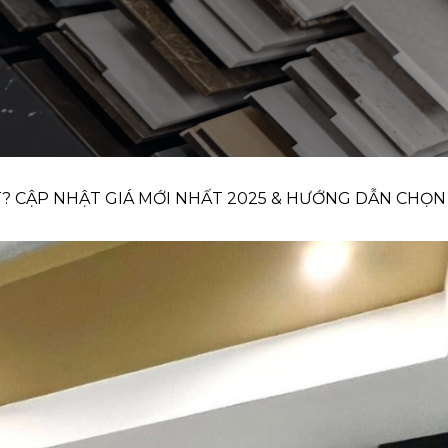
T? CẬP NHẬT GIÁ MỚI NHẤT 2025 & HƯỚNG DẪN CHỌ