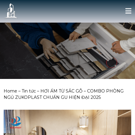
Home
–
Tin tức
–
HƠI ẤM TỪ SẮC GỖ – COMBO PHÒNG
NGỦ ZUKOPLAST CHUẨN GU HIỆN ĐẠI 2025