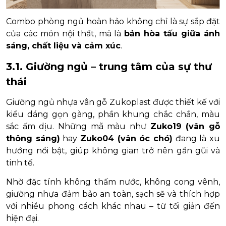
Combo phòng ngủ hoàn hảo không chỉ là sự sắp đặt
của các món nội thất, mà là
bản hòa tấu giữa ánh
sáng, chất liệu và cảm xúc
.
3.1. Giường ngủ – trung tâm của sự thư
thái
Giường ngủ nhựa vân gỗ Zukoplast được thiết kế với
kiểu dáng gọn gàng, phần khung chắc chắn, màu
sắc ấm dịu. Những mã màu như
Zuko19 (vân gỗ
thông sáng)
hay
Zuko04 (vân óc chó)
đang là xu
hướng nổi bật, giúp không gian trở nên gần gũi và
tinh tế.
Nhờ đặc tính không thấm nước, không cong vênh,
giường nhựa đảm bảo an toàn, sạch sẽ và thích hợp
với nhiều phong cách khác nhau – từ tối giản đến
hiện đại.