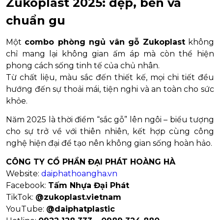
Zukoplast 2025: đẹp, bền và
chuẩn gu
Một
combo phòng ngủ vân gỗ Zukoplast
không
chỉ mang lại không gian ấm áp mà còn thể hiện
phong cách sống tinh tế của chủ nhân.
Từ chất liệu, màu sắc đến thiết kế, mọi chi tiết đều
hướng đến sự thoải mái, tiện nghi và an toàn cho sức
khỏe.
Năm 2025 là thời điểm “sắc gỗ” lên ngôi – biểu tượng
cho sự trở về với thiên nhiên, kết hợp cùng công
nghệ hiện đại để tạo nên không gian sống hoàn hảo.
CÔNG TY CỔ PHẦN ĐẠI PHÁT HOÀNG HÀ
Website:
daiphathoangha.vn
Facebook:
Tấm Nhựa Đại Phát
TikTok:
@zukoplast.vietnam
YouTube:
@daiphatplastic