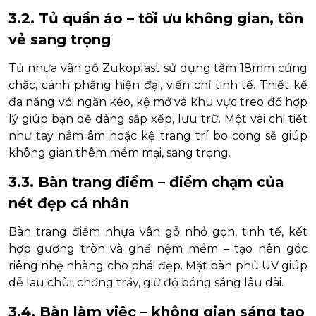
3.2. Tủ quần áo – tối ưu không gian, tôn
vẻ sang trọng
Tủ nhựa vân gỗ Zukoplast sử dụng tấm 18mm cứng
chắc, cánh phẳng hiện đại, viền chỉ tinh tế. Thiết kế
đa năng với ngăn kéo, kệ mở và khu vực treo đồ hợp
lý giúp bạn dễ dàng sắp xếp, lưu trữ. Một vài chi tiết
như tay nắm âm hoặc kệ trang trí bo cong sẽ giúp
không gian thêm mềm mại, sang trọng.
3.3. Bàn trang điểm – điểm chạm của
nét đẹp cá nhân
Bàn trang điểm nhựa vân gỗ nhỏ gọn, tinh tế, kết
hợp gương tròn và ghế nệm mềm – tạo nên góc
riêng nhẹ nhàng cho phái đẹp. Mặt bàn phủ UV giúp
dễ lau chùi, chống trầy, giữ độ bóng sáng lâu dài.
3.4. Bàn làm việc – không gian sáng tạo