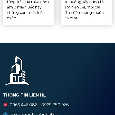
từng trải qua mùa nồm
xu hướng xây dựng tổ
ẩm ở miền Bắc hay
ấm hiện đại, mọi gia
những cơn mưa triền
đình đều mong muốn
miên...
có một...
THÔNG TIN LIÊN HỆ
0966 446 086 – 0969 750 966
zukohungthinhphat.vn