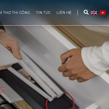
M THỢ THI CÔNG
TIN TỨC
LIÊN HỆ
G