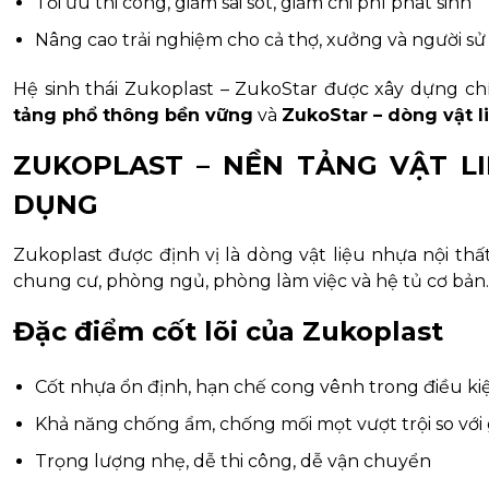
Tối ưu thi công, giảm sai sót, giảm chi phí phát sinh
Nâng cao trải nghiệm cho cả thợ, xưởng và người sử
Hệ sinh thái Zukoplast – ZukoStar được xây dựng chí
tảng phổ thông bền vững
và
ZukoStar – dòng vật l
ZUKOPLAST – NỀN TẢNG VẬT L
DỤNG
Zukoplast được định vị là dòng vật liệu nhựa nội thấ
chung cư, phòng ngủ, phòng làm việc và hệ tủ cơ bản.
Đặc điểm cốt lõi của Zukoplast
Cốt nhựa ổn định, hạn chế cong vênh trong điều k
Khả năng chống ẩm, chống mối mọt vượt trội so với
Trọng lượng nhẹ, dễ thi công, dễ vận chuyển