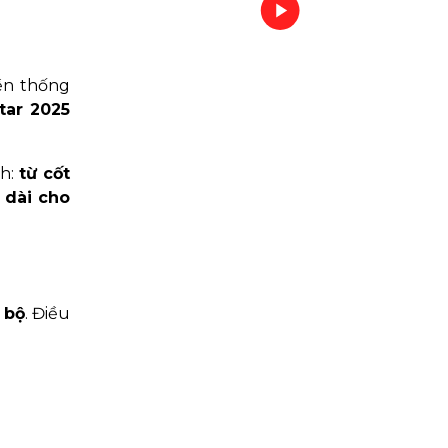
ền thống
tar 2025
nh:
từ cốt
 dài cho
 bộ
. Điều