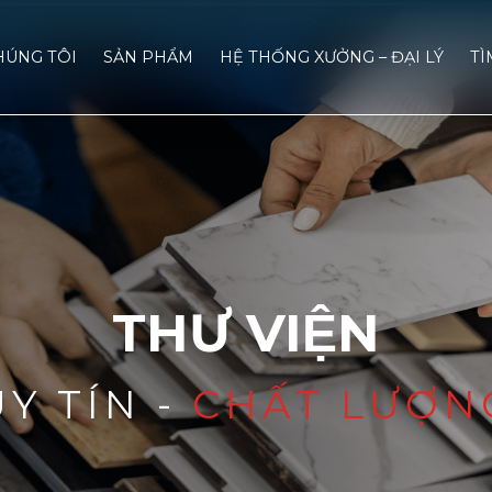
HÚNG TÔI
SẢN PHẨM
HỆ THỐNG XƯỞNG – ĐẠI LÝ
TÌ
THƯ VIỆN
UY TÍN -
CHẤT LƯỢN