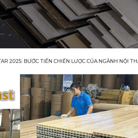
TAR 2025: BƯỚC TIẾN CHIẾN LƯỢC CỦA NGÀNH NỘI T