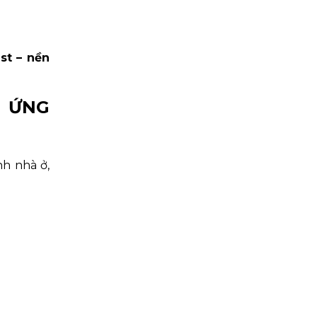
st – nền
Ễ ỨNG
nh nhà ở,