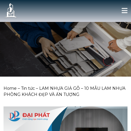
Home
–
Tin tức
–
LAM NHỰA GIẢ GỖ – 10 MẪU LAM NHỰA
PHÒNG KHÁCH ĐẸP VÀ ẤN TƯỢNG