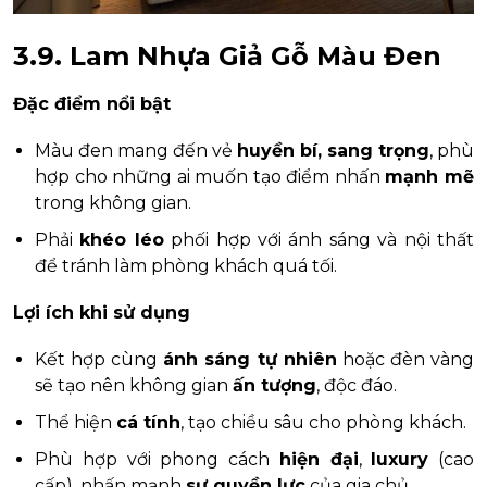
3.9. Lam Nhựa Giả Gỗ Màu Đen
Đặc điểm nổi bật
Màu đen mang đến vẻ
huyền bí, sang trọng
, phù
hợp cho những ai muốn tạo điểm nhấn
mạnh mẽ
trong không gian.
Phải
khéo léo
phối hợp với ánh sáng và nội thất
để tránh làm phòng khách quá tối.
Lợi ích khi sử dụng
Kết hợp cùng
ánh sáng tự nhiên
hoặc đèn vàng
sẽ tạo nên không gian
ấn tượng
, độc đáo.
Thể hiện
cá tính
, tạo chiều sâu cho phòng khách.
Phù hợp với phong cách
hiện đại
,
luxury
(cao
cấp), nhấn mạnh
sự quyền lực
của gia chủ.