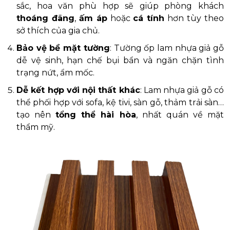
sắc, hoa văn phù hợp sẽ giúp phòng khách
thoáng đãng
,
ấm áp
hoặc
cá tính
hơn tùy theo
sở thích của gia chủ.
Bảo vệ bề mặt tường
: Tường ốp lam nhựa giả gỗ
dễ vệ sinh, hạn chế bụi bẩn và ngăn chặn tình
trạng nứt, ẩm mốc.
Dễ kết hợp với nội thất khác
: Lam nhựa giả gỗ có
thể phối hợp với sofa, kệ tivi, sàn gỗ, thảm trải sàn…
tạo nên
tổng thể hài hòa
, nhất quán về mặt
thẩm mỹ.