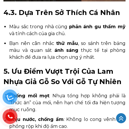
4.3. Dựa Trên Sở Thích Cá Nhân
Màu sắc trong nhà cũng
phản ánh gu thẩm mỹ
và tính cách của gia chủ.
Bạn nên cân nhắc
thử mẫu
, so sánh trên bảng
màu và quan sát
ánh sáng
thực tế tại phòng
khách để đưa ra lựa chọn ưng ý nhất.
5. Ưu Điểm Vượt Trội Của Lam
Nhựa Giả Gỗ So Với Gỗ Tự Nhiên
Chống mối mọt
: Nhựa tổng hợp không phải là
“thức ăn” của mối, nên hạn chế tối đa hiện tượng
mục ruỗng.
Chịu nước, chống ẩm
: Không lo cong vênh hay
phồng rộp khi độ ẩm cao.