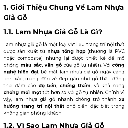
1. Giới Thiệu Chung Về Lam Nhựa
Giả Gỗ
1.1. Lam Nhựa Giả Gỗ Là Gì?
Lam nhựa giả gỗ là một loại vật liệu trang trí nội thất
được sản xuất từ
nhựa tổng hợp
(thường là PVC
hoặc composite) nhưng lại được thiết kế để mô
phỏng
màu sắc, vân gỗ
của gỗ tự nhiên. Với
công
nghệ hiện đại
, bề mặt lam nhựa giả gỗ ngày càng
tinh xảo, mang đến vẻ đẹp gần như gỗ thật, đồng
thời đảm bảo
độ bền
,
chống thấm
, và khả năng
chống mối mọt
tốt hơn so với gỗ tự nhiên. Chính vì
vậy, lam nhựa giả gỗ nhanh chóng trở thành
xu
hướng trang trí nội thất
phổ biến, đặc biệt trong
không gian phòng khách.
1.2. Vì Sao Lam Nhựa Giả Gỗ