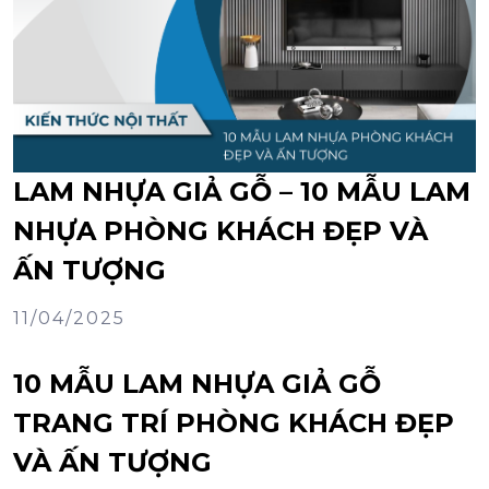
LAM NHỰA GIẢ GỖ – 10 MẪU LAM
NHỰA PHÒNG KHÁCH ĐẸP VÀ
ẤN TƯỢNG
11/04/2025
10 MẪU LAM NHỰA GIẢ GỖ
TRANG TRÍ PHÒNG KHÁCH ĐẸP
VÀ ẤN TƯỢNG