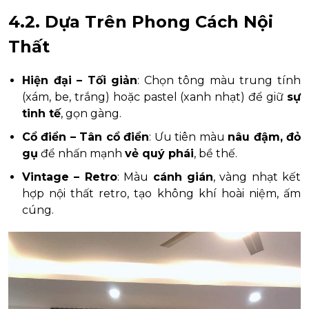
4.2. Dựa Trên Phong Cách Nội
Thất
Hiện đại – Tối giản
: Chọn tông màu trung tính
(xám, be, trắng) hoặc pastel (xanh nhạt) để giữ
sự
tinh tế
, gọn gàng.
Cổ điển – Tân cổ điển
: Ưu tiên màu
nâu đậm, đỏ
gụ
để nhấn mạnh
vẻ quý phái
, bề thế.
Vintage – Retro
: Màu
cánh gián
, vàng nhạt kết
hợp nội thất retro, tạo không khí hoài niệm, ấm
cúng.