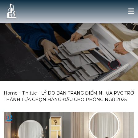
Home
–
Tin tức
–
LÝ DO BÀN TRANG ĐIỂM NHỰA PVC TRỞ
THÀNH LỰA CHỌN HÀNG ĐẦU CHO PHÒNG NGỦ 2025