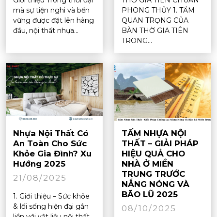
Giới thiệu Trong thời đại
THỜ GIA TIÊN CHUẨN
mà sự tiện nghi và bền
PHONG THỦY 1. TẦM
vững được đặt lên hàng
QUAN TRỌNG CỦA
đầu, nội thất nhựa...
BÀN THỜ GIA TIÊN
TRONG...
Nhựa Nội Thất Có
TẤM NHỰA NỘI
An Toàn Cho Sức
THẤT – GIẢI PHÁP
Khỏe Gia Đình? Xu
HIỆU QUẢ CHO
Hướng 2025
NHÀ Ở MIỀN
TRUNG TRƯỚC
21/08/2025
NẮNG NÓNG VÀ
BÃO LŨ 2025
1. Giới thiệu – Sức khỏe
& lối sống hiện đại gắn
08/10/2025
liền với vật liệu nội thất