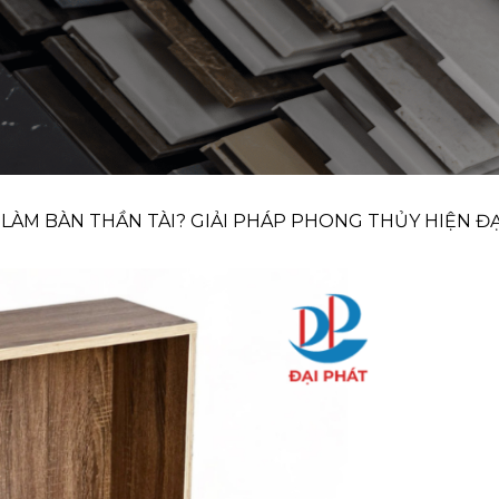
ÀM BÀN THẦN TÀI? GIẢI PHÁP PHONG THỦY HIỆN ĐẠ