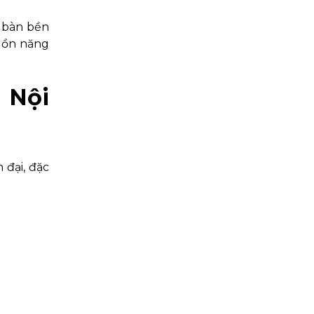
c bàn bền
guồn năng
 Nội
 đại, đặc