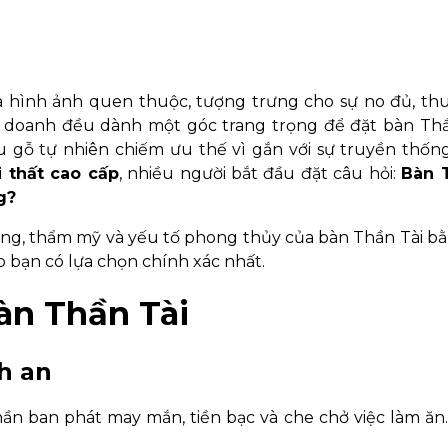
à hình ảnh quen thuộc, tượng trưng cho sự no đủ, thu
h doanh đều dành một góc trang trọng để đặt bàn Thầ
u gỗ tự nhiên chiếm ưu thế vì gắn với sự truyền thố
 thất cao cấp
, nhiều người bắt đầu đặt câu hỏi:
Bàn 
g?
năng, thẩm mỹ và yếu tố phong thủy của bàn Thần Tài b
p bạn có lựa chọn chính xác nhất.
àn Thần Tài
nh an
ần ban phát may mắn, tiền bạc và che chở việc làm ăn