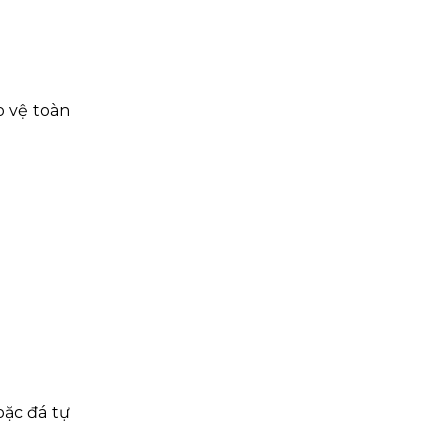
o vệ toàn
oặc đá tự