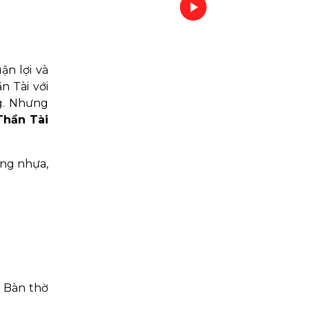
ận lợi và
n Tài với
ng. Nhưng
Thần Tài
ằng nhựa,
. Bàn thờ