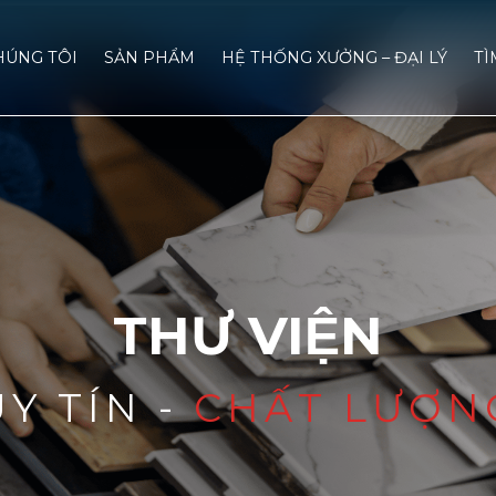
HÚNG TÔI
SẢN PHẨM
HỆ THỐNG XƯỞNG – ĐẠI LÝ
TÌ
THƯ VIỆN
UY TÍN -
CHẤT LƯỢN