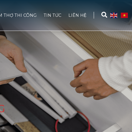
M THỢ THI CÔNG
TIN TỨC
LIÊN HỆ
G