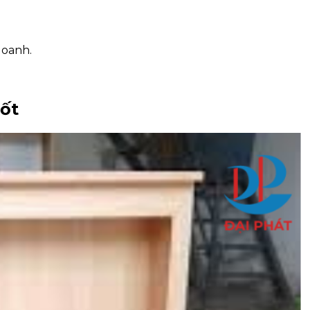
doanh.
hốt