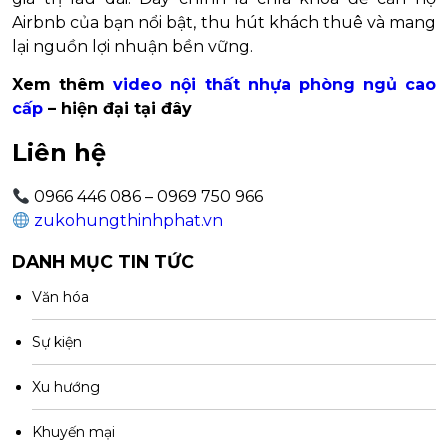
Airbnb của bạn nổi bật, thu hút khách thuê và mang
lại nguồn lợi nhuận bền vững.
Xem thêm
video nội thất nhựa phòng ngủ cao
cấp
– hiện đại tại đây
Liên hệ
0966 446 086 – 0969 750 966
zukohungthinhphat.vn
DANH MỤC TIN TỨC
Văn hóa
Sự kiện
Xu hướng
Khuyến mại