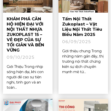
KHÁM PHÁ CĂN
Tấm Nội Thất
HỘ HIỆN ĐẠI VỚI
Zukoplast – Vật
NỘI THẤT NHỰA
Liệu Nội Thất Tiêu
ZUKOPLAST 15 –
Biểu Năm 2025
VẺ ĐẸP CỦA SỰ
06/09/2025
TỐI GIẢN VÀ BỀN
VỮNG
Giới thiệu chung Trong
những năm gần đây, thị
09/10/2025
trường nội thất chứng
Giới Thiệu Trong nhịp
kiến sự dịch chuyển
sống hiện đại, khi con
mạnh mẽ từ...
người đề cao sự tiện
nghi, tinh gọn và an
toàn...