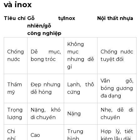
và inox
Tiêu chí
Gỗ tự
Inox
Nội thất nhựa
nhiên/gỗ
công nghiệp
Không
Chống
Dễ mục,
mục
Chống nước
nước
bong tróc
nhưng dễ
tuyệt đối
gỉ
Vân gỗ,
Thẩm
Đẹp nhưng
Lạnh, thô
bóng gương
mỹ
dễ hỏng
cứng
đa dạng
Trọng
Nặng, khó
Nhẹ, dễ di
Nặng
lượng
di chuyển
chuyển
Chi
Trung
Hợp lý, tiết
Cao
phí
bình
kiệm lâu dài