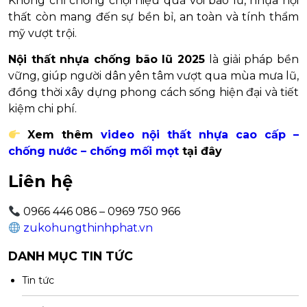
Không chỉ chống chọi hiệu quả với bão lũ, nhựa nội
thất còn mang đến sự bền bỉ, an toàn và tính thẩm
mỹ vượt trội.
Nội thất nhựa chống bão lũ 2025
là giải pháp bền
vững, giúp người dân yên tâm vượt qua mùa mưa lũ,
đồng thời xây dựng phong cách sống hiện đại và tiết
kiệm chi phí.
Xem thêm
video nội thất nhựa cao cấp –
chống nước – chống mối mọt
tại đây
Liên hệ
0966 446 086 – 0969 750 966
zukohungthinhphat.vn
DANH MỤC TIN TỨC
Tin tức