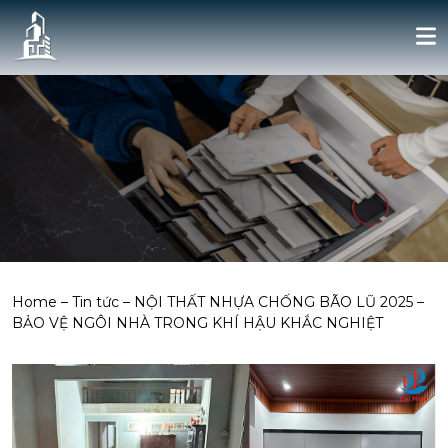
Home
–
Tin tức
–
NỘI THẤT NHỰA CHỐNG BÃO LŨ 2025 –
BẢO VỆ NGÔI NHÀ TRONG KHÍ HẬU KHẮC NGHIỆT