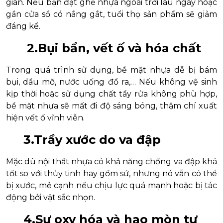
gian. Nếu bạn đặt ghế nhựa ngoài trời lâu ngày hoặc
gần cửa sổ có nắng gắt, tuổi thọ sản phẩm sẽ giảm
đáng kể.
2.Bụi bẩn, vết ố và hóa chất
Trong quá trình sử dụng, bề mặt nhựa dễ bị bám
bụi, dầu mỡ, nước uống đổ ra,… Nếu không vệ sinh
kịp thời hoặc sử dụng chất tẩy rửa không phù hợp,
bề mặt nhựa sẽ mất đi độ sáng bóng, thậm chí xuất
hiện vết ố vĩnh viễn.
3.Trầy xước do va đập
Mặc dù nội thất nhựa có khả năng chống va đập khá
tốt so với thủy tinh hay gốm sứ, nhưng nó vẫn có thể
bị xước, mẻ cạnh nếu chịu lực quá mạnh hoặc bị tác
động bởi vật sắc nhọn.
4.Sự oxy hóa và hao mòn tự