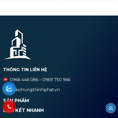
THÔNG TIN LIÊN HỆ
0966 446 086 – 0969 750 966
zukohungthinhphat.vn
SẢN PHẨM
LIÊN KẾT NHANH