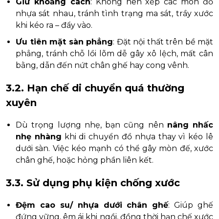
Giữ khoảng cách
: Không nên xếp các món đồ
nhựa sát nhau, tránh tình trạng ma sát, trầy xước
khi kéo ra – đẩy vào.
Ưu tiên mặt sàn phẳng
: Đặt nội thất trên bề mặt
phẳng, tránh chỗ lồi lõm dễ gây xô lệch, mất cân
bằng, dẫn đến nứt chân ghế hay cong vênh.
3.2. Hạn chế di chuyển quá thường
xuyên
Dù trọng lượng nhẹ, bạn cũng nên
nâng nhấc
nhẹ nhàng
khi di chuyển đồ nhựa thay vì kéo lê
dưới sàn. Việc kéo mạnh có thể gây mòn đế, xước
chân ghế, hoặc hỏng phần liên kết.
3.3. Sử dụng phụ kiện chống xước
Đệm cao su/ nhựa dưới chân ghế
: Giúp ghế
đứng vững, êm ái khi ngồi, đồng thời hạn chế xước