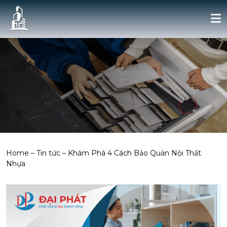
Home
–
Tin tức
–
Khám Phá 4 Cách Bảo Quản Nội Thất
Nhựa