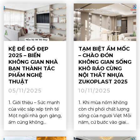
KỆ ĐỂ ĐỒ ĐẸP
TẠM BIỆT ẨM MỐC
2025 – BIẾN
– CHÀO ĐÓN
KHÔNG GIAN NHÀ
KHÔNG GIAN SỐNG
BẠN THÀNH TÁC
KHÔ RÁO CÙNG
PHẨM NGHỆ
NỘI THẤT NHỰA
THUẬT
ZUKOPLAST 2025
05/11/2025
10/11/2025
1. Giới thiệu – Sức mạnh
1. Khi mùa nồm không
của việc sắp xếp tinh tế
còn chi phối chất lượng
Một ngôi nhà gọn gàng,
sống của người Việt Mỗi
ấm cúng không...
năm, cứ bước vào giai...