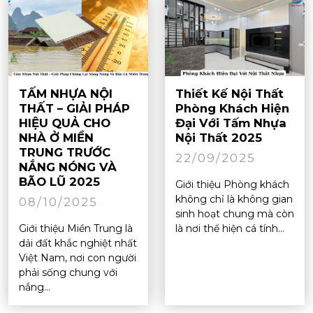
TẤM NHỰA NỘI
Thiết Kế Nội Thất
THẤT – GIẢI PHÁP
Phòng Khách Hiện
HIỆU QUẢ CHO
Đại Với Tấm Nhựa
NHÀ Ở MIỀN
Nội Thất 2025
TRUNG TRƯỚC
22/09/2025
NẮNG NÓNG VÀ
BÃO LŨ 2025
Giới thiệu Phòng khách
không chỉ là không gian
08/10/2025
sinh hoạt chung mà còn
Giới thiệu Miền Trung là
là nơi thể hiện cá tính...
dải đất khắc nghiệt nhất
Việt Nam, nơi con người
phải sống chung với
nắng...