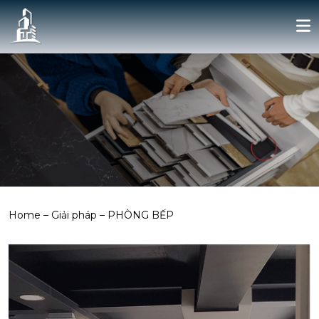
Home
–
Giải pháp
–
PHÒNG BẾP