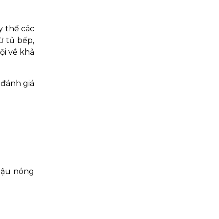
 thế các
ừ tủ bếp,
ội về khả
, đánh giá
 hậu nóng