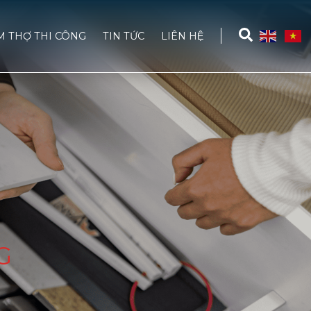
M THỢ THI CÔNG
TIN TỨC
LIÊN HỆ
G