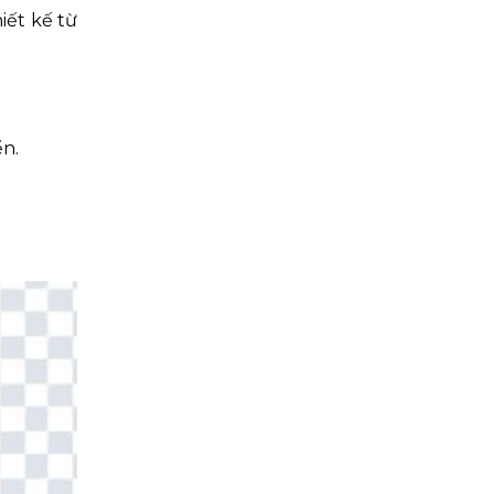
iết kế từ
ển.