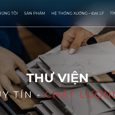
HÚNG TÔI
SẢN PHẨM
HỆ THỐNG XƯỞNG – ĐẠI LÝ
TÌ
THƯ VIỆN
UY TÍN -
CHẤT LƯỢN