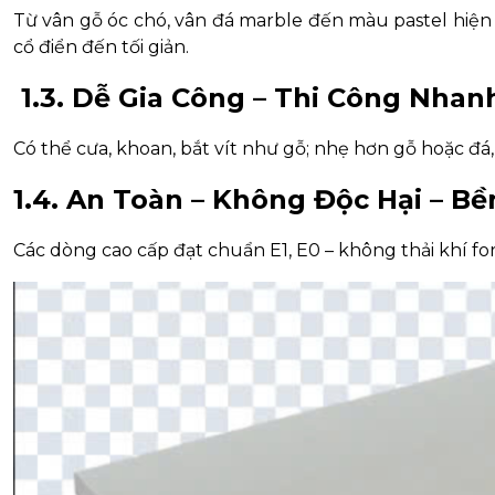
Từ vân gỗ óc chó, vân đá marble đến màu pastel hiện 
cổ điển đến tối giản.
1.3. Dễ Gia Công – Thi Công Nhan
Có thể cưa, khoan, bắt vít như gỗ; nhẹ hơn gỗ hoặc đá,
1.4. An Toàn – Không Độc Hại – B
Các dòng cao cấp đạt chuẩn E1, E0 – không thải khí fo