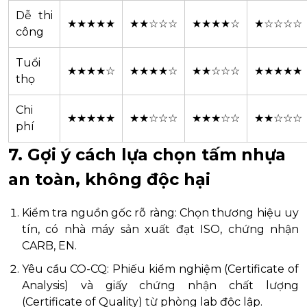
Dễ thi
★★★★★
★★☆☆☆
★★★★☆
★☆☆☆☆
công
Tuổi
★★★★☆
★★★★☆
★★☆☆☆
★★★★★
thọ
Chi
★★★★★
★★☆☆☆
★★★☆☆
★★☆☆☆
phí
7. Gợi ý cách lựa chọn tấm nhựa
an toàn, không độc hại
Kiểm tra nguồn gốc rõ ràng: Chọn thương hiệu uy
tín, có nhà máy sản xuất đạt ISO, chứng nhận
CARB, EN.
Yêu cầu CO-CQ: Phiếu kiểm nghiệm (Certificate of
Analysis) và giấy chứng nhận chất lượng
(Certificate of Quality) từ phòng lab độc lập.