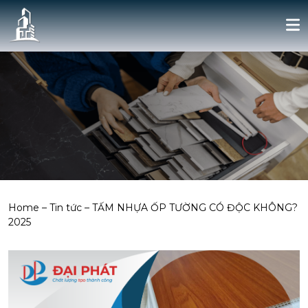
Home
–
Tin tức
–
TẤM NHỰA ỐP TƯỜNG CÓ ĐỘC KHÔNG?
2025