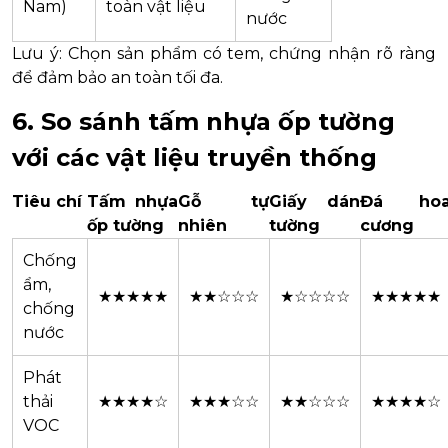
Nam)
toàn vật liệu
nước
Lưu ý: Chọn sản phẩm có tem, chứng nhận rõ ràng
để đảm bảo an toàn tối đa.
6. So sánh tấm nhựa ốp tường
với các vật liệu truyền thống
Tiêu chí
Tấm nhựa
Gỗ tự
Giấy dán
Đá ho
ốp tường
nhiên
tường
cương
Chống
ẩm,
★★★★★
★★☆☆☆
★☆☆☆☆
★★★★★
chống
nước
Phát
thải
★★★★☆
★★★☆☆
★★☆☆☆
★★★★☆
VOC