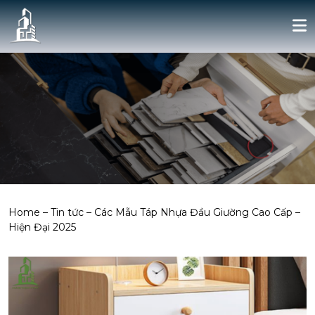
Home
–
Tin tức
–
Các Mẫu Táp Nhựa Đầu Giường Cao Cấp –
Hiện Đại 2025