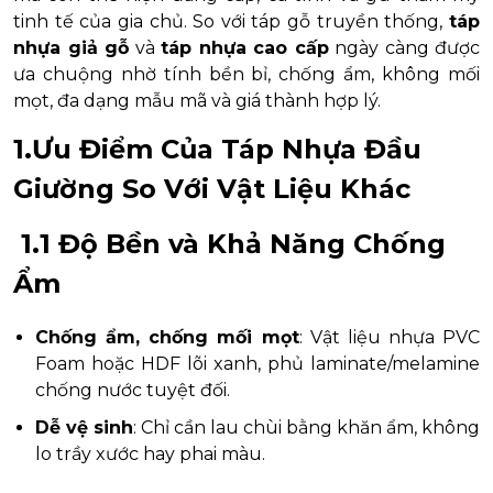
tinh tế của gia chủ. So với táp gỗ truyền thống,
táp
nhựa giả gỗ
và
táp nhựa cao cấp
ngày càng được
ưa chuộng nhờ tính bền bỉ, chống ẩm, không mối
mọt, đa dạng mẫu mã và giá thành hợp lý.
1.Ưu Điểm Của Táp Nhựa Đầu
Giường So Với Vật Liệu Khác
1.1 Độ Bền và Khả Năng Chống
Ẩm
Chống ẩm, chống mối mọt
: Vật liệu nhựa PVC
Foam hoặc HDF lõi xanh, phủ laminate/melamine
chống nước tuyệt đối.
Dễ vệ sinh
: Chỉ cần lau chùi bằng khăn ẩm, không
lo trầy xước hay phai màu.