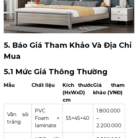
5. Báo Giá Tham Khảo Và Địa Chỉ
Mua
5.1 Mức Giá Thông Thường
Mẫu
Chất liệu
Kích thước
Giá tham
(HxWxD)
khảo (VNĐ)
cm
PVC
1.800.000
Vân sồi
Foam +
55×45×40
–
trắng
laminate
2.200.000