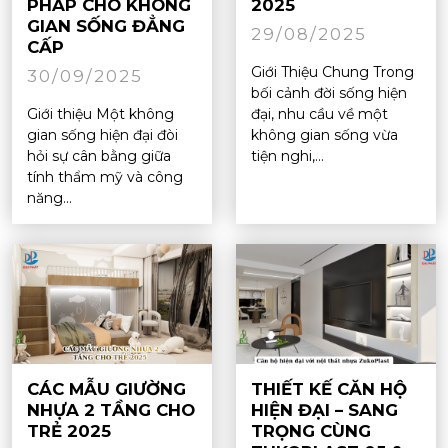
PHÁP CHO KHÔNG
2025
GIAN SỐNG ĐẲNG
29/08/2025
CẤP
Giới Thiệu Chung Trong
30/09/2025
bối cảnh đời sống hiện
Giới thiệu Một không
đại, nhu cầu về một
gian sống hiện đại đòi
không gian sống vừa
hỏi sự cân bằng giữa
tiện nghi,...
tính thẩm mỹ và công
năng...
CÁC MẪU GIƯỜNG
THIẾT KẾ CĂN HỘ
NHỰA 2 TẦNG CHO
HIỆN ĐẠI – SANG
TRẺ 2025
TRỌNG CÙNG