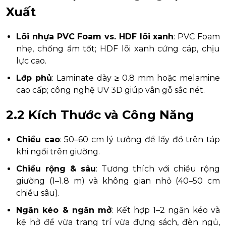
Xuất
Lõi nhựa PVC Foam vs. HDF lõi xanh
: PVC Foam
nhẹ, chống ẩm tốt; HDF lõi xanh cứng cáp, chịu
lực cao.
Lớp phủ
: Laminate dày ≥ 0.8 mm hoặc melamine
cao cấp; công nghệ UV 3D giúp vân gỗ sắc nét.
2.2 Kích Thước và Công Năng
Chiều cao
: 50–60 cm lý tưởng để lấy đồ trên táp
khi ngồi trên giường.
Chiều rộng & sâu
: Tương thích với chiều rộng
giường (1–1.8 m) và không gian nhỏ (40–50 cm
chiều sâu).
Ngăn kéo & ngăn mở
: Kết hợp 1–2 ngăn kéo và
kệ hở để vừa trang trí vừa đựng sách, đèn ngủ,