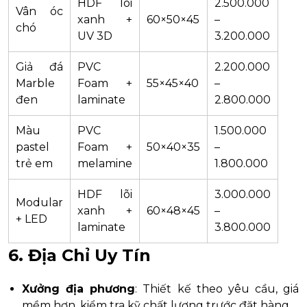
HDF lõi
2.500.000
Vân óc
xanh +
60×50×45
–
chó
UV 3D
3.200.000
Giả đá
PVC
2.200.000
Marble
Foam +
55×45×40
–
đen
laminate
2.800.000
Màu
PVC
1.500.000
pastel
Foam +
50×40×35
–
trẻ em
melamine
1.800.000
HDF lõi
3.000.000
Modular
xanh +
60×48×45
–
+ LED
laminate
3.800.000
6. Địa Chỉ Uy Tín
Xưởng địa phương
: Thiết kế theo yêu cầu, giá
mềm hơn, kiểm tra kỹ chất lượng trước đặt hàng.