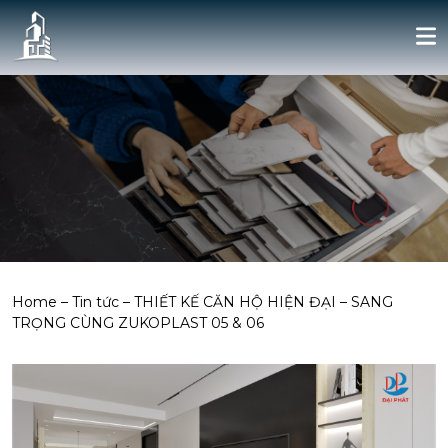
Home
–
Tin tức
–
THIẾT KẾ CĂN HỘ HIỆN ĐẠI – SANG
TRỌNG CÙNG ZUKOPLAST 05 & 06