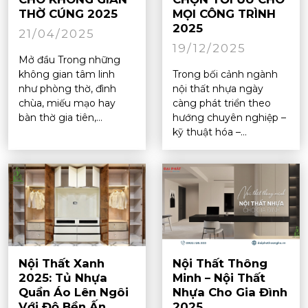
THỜ CÚNG 2025
MỌI CÔNG TRÌNH
2025
21/04/2025
19/12/2025
Mở đầu Trong những
không gian tâm linh
Trong bối cảnh ngành
như phòng thờ, đình
nội thất nhựa ngày
chùa, miếu mạo hay
càng phát triển theo
bàn thờ gia tiên,...
hướng chuyên nghiệp –
kỹ thuật hóa –...
Nội Thất Xanh
Nội Thất Thông
2025: Tủ Nhựa
Minh – Nội Thất
Quần Áo Lên Ngôi
Nhựa Cho Gia Đình
Với Độ Bền Ấn
2025