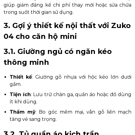
giúp giảm đáng kể chi phí thay mới hoặc sửa chữa
trong suốt thời gian sử dụng.
3. Gợi ý thiết kế nội thất với Zuko
04 cho căn hộ mini
3.1. Giường ngủ có ngăn kéo
thông minh
Thiết kế
: Giường gỗ nhựa với hộc kéo lớn dưới
gầm.
Tiện ích
: Lưu trữ chăn ga, quần áo hoặc đồ dùng
ít khi dùng.
Thẩm mỹ
: Bo góc mềm mại, vân gỗ liền mạch
tăng vẻ sang trọng.
3.2. Tủ quần áo kịch trần