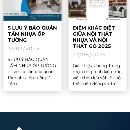
5 LƯU Ý BẢO QUẢN
ĐIỂM KHÁC BIỆT
TẤM NHỰA ỐP
GIỮA NỘI THẤT
TƯỜNG
NHỰA VÀ NỘI
THẤT GỖ 2025
31/03/2025
27/08/2025
5 LƯU Ý BẢO QUẢN
TẤM NHỰA ỐP TƯỜNG
Giới Thiệu Chung Trong
1. Tại sao cần bảo quản
mọi công trình kiến trúc,
tấm nhựa ốp tường?
việc chọn lựa vật liệu nội
Tấm...
thất luôn đóng vai trò...