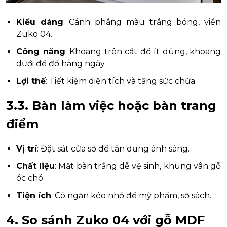
Kiểu dáng
: Cánh phẳng màu trắng bóng, viền
Zuko 04.
Công năng
: Khoang trên cất đồ ít dùng, khoang
dưới để đồ hằng ngày.
Lợi thế
: Tiết kiệm diện tích và tăng sức chứa.
3.3. Bàn làm việc hoặc bàn trang
điểm
Vị trí
: Đặt sát cửa sổ để tận dụng ánh sáng.
Chất liệu
: Mặt bàn trắng dễ vệ sinh, khung vân gỗ
óc chó.
Tiện ích
: Có ngăn kéo nhỏ để mỹ phẩm, sổ sách.
4. So sánh Zuko 04 với gỗ MDF