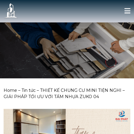
Home
–
Tin tức
–
THIẾT KẾ CHUNG CƯ MINI TIỆN NGHI –
GIẢI PHÁP TỐI ƯU VỚI TẤM NHỰA ZUKO 04