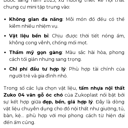
Bước sang năm 2025, xu hướng thiết kế nội thất
chung cư mini tập trung vào:
Không gian đa năng
: Mỗi món đồ đều có thể
kiêm nhiều nhiệm vụ.
Vật liệu bền bỉ
: Chịu được thời tiết nóng ẩm,
không cong vênh, chống mối mọt.
Thẩm mỹ gọn gàng
: Màu sắc hài hòa, phong
cách tối giản nhưng sang trọng.
Chi phí đầu tư hợp lý
: Phù hợp tài chính của
người trẻ và gia đình nhỏ.
Trong số các lựa chọn vật liệu,
tấm nhựa nội thất
Zuko 04 vân gỗ óc chó
của Zukoplast nổi bật bởi
sự kết hợp giữa
đẹp, bền, giá hợp lý
. Đây là dòng
vật liệu chuyên dụng cho đồ nội thất như giường, tủ,
bàn, kệ… phù hợp với mọi phong cách từ hiện đại
đến ấm cúng.