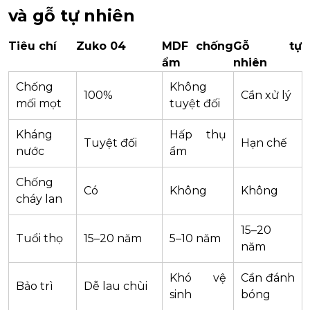
và gỗ tự nhiên
Tiêu chí
Zuko 04
MDF chống
Gỗ tự
ẩm
nhiên
Chống
Không
100%
Cần xử lý
mối mọt
tuyệt đối
Kháng
Hấp thụ
Tuyệt đối
Hạn chế
nước
ẩm
Chống
Có
Không
Không
cháy lan
15–20
Tuổi thọ
15–20 năm
5–10 năm
năm
Khó vệ
Cần đánh
Bảo trì
Dễ lau chùi
sinh
bóng