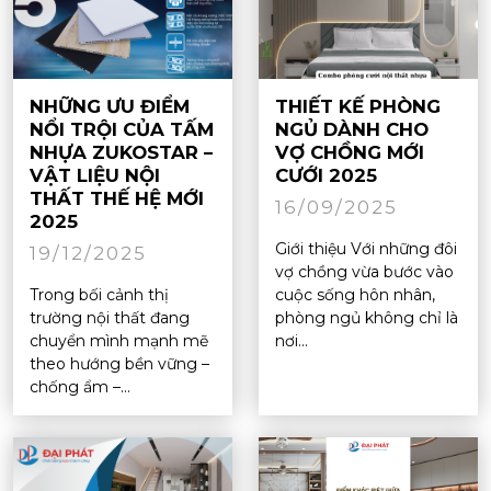
NHỮNG ƯU ĐIỂM
THIẾT KẾ PHÒNG
NỔI TRỘI CỦA TẤM
NGỦ DÀNH CHO
NHỰA ZUKOSTAR –
VỢ CHỒNG MỚI
VẬT LIỆU NỘI
CƯỚI 2025
THẤT THẾ HỆ MỚI
16/09/2025
2025
Giới thiệu Với những đôi
19/12/2025
vợ chồng vừa bước vào
Trong bối cảnh thị
cuộc sống hôn nhân,
trường nội thất đang
phòng ngủ không chỉ là
chuyển mình mạnh mẽ
nơi...
theo hướng bền vững –
chống ẩm –...