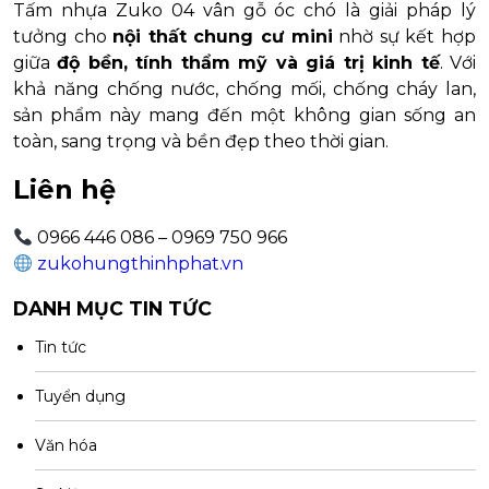
Tấm nhựa Zuko 04 vân gỗ óc chó là giải pháp lý
tưởng cho
nội thất chung cư mini
nhờ sự kết hợp
giữa
độ bền, tính thẩm mỹ và giá trị kinh tế
. Với
khả năng chống nước, chống mối, chống cháy lan,
sản phẩm này mang đến một không gian sống an
toàn, sang trọng và bền đẹp theo thời gian.
Liên hệ
0966 446 086 – 0969 750 966
zukohungthinhphat.vn
DANH MỤC TIN TỨC
Tin tức
Tuyển dụng
Văn hóa