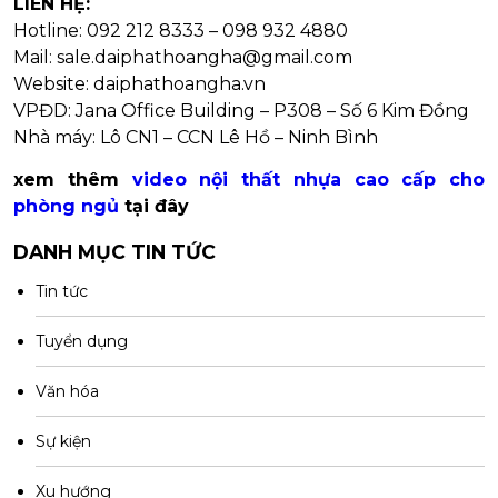
LIÊN HỆ:
Hotline: 092 212 8333 – 098 932 4880
Mail:
sale.daiphathoangha@gmail.com
Website: daiphathoangha.vn
VPĐD: Jana Office Building – P308 – Số 6 Kim Đồng
Nhà máy: Lô CN1 – CCN Lê Hồ – Ninh Bình
xem thêm
video nội thất nhựa cao cấp cho
phòng ngủ
tại đây
DANH MỤC TIN TỨC
Tin tức
Tuyển dụng
Văn hóa
Sự kiện
Xu hướng