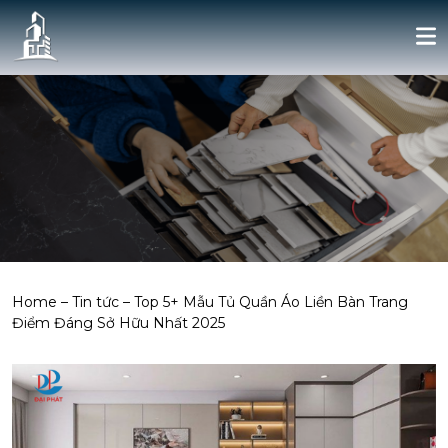
Home
–
Tin tức
–
Top 5+ Mẫu Tủ Quần Áo Liền Bàn Trang
Điểm Đáng Sở Hữu Nhất 2025