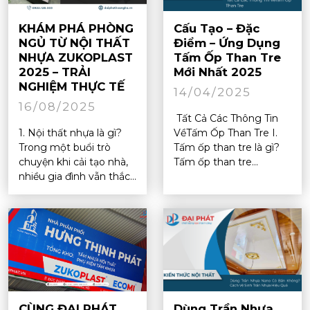
KHÁM PHÁ PHÒNG
Cấu Tạo – Đặc
NGỦ TỪ NỘI THẤT
Điểm – Ứng Dụng
NHỰA ZUKOPLAST
Tấm Ốp Than Tre
2025 – TRẢI
Mới Nhất 2025
NGHIỆM THỰC TẾ
14/04/2025
16/08/2025
Tất Cả Các Thông Tin
1. Nội thất nhựa là gì?
VềTấm Ốp Than Tre I.
Trong một buổi trò
Tấm ốp than tre là gì?
chuyện khi cải tạo nhà,
Tấm ốp than tre...
nhiều gia đình vẫn thắc...
CÙNG ĐẠI PHÁT
Dùng Trần Nhựa