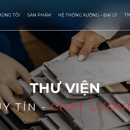
HÚNG TÔI
SẢN PHẨM
HỆ THỐNG XƯỞNG – ĐẠI LÝ
TÌ
THƯ VIỆN
UY TÍN -
CHẤT LƯỢN