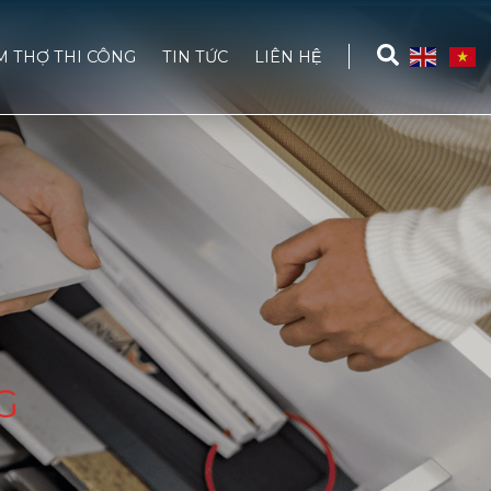
M THỢ THI CÔNG
TIN TỨC
LIÊN HỆ
G