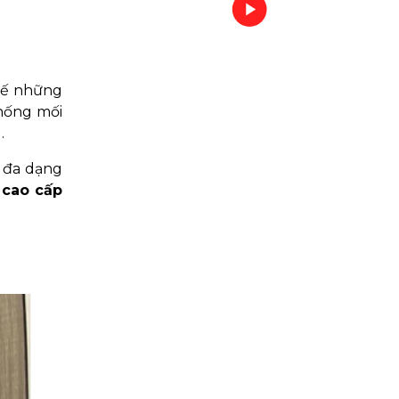
hế những
hống mối
.
 đa dạng
 cao cấp