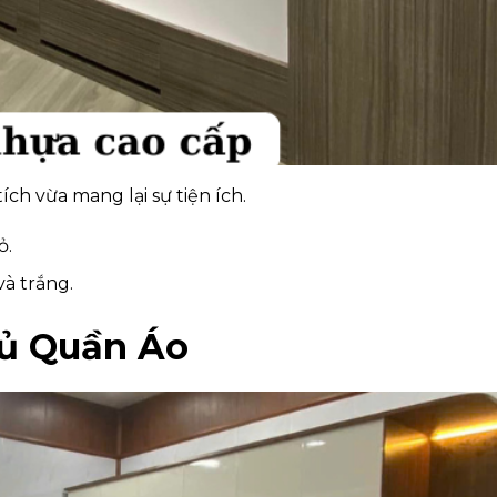
ích vừa mang lại sự tiện ích.
ỏ.
và trắng.
Tủ Quần Áo