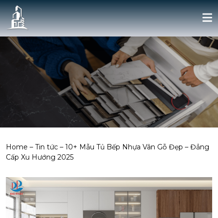
Home
–
Tin tức
–
10+ Mẫu Tủ Bếp Nhựa Vân Gỗ Đẹp – Đẳng
Cấp Xu Hướng 2025