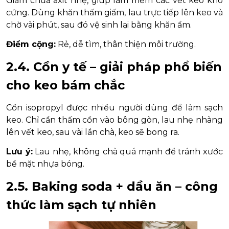
Giấm chứa axit nhẹ, giúp làm mềm các vết keo khô
cứng. Dùng khăn thấm giấm, lau trực tiếp lên keo và
chờ vài phút, sau đó vệ sinh lại bằng khăn ẩm.
Điểm cộng:
Rẻ, dễ tìm, thân thiện môi trường.
2.4. Cồn y tế – giải pháp phổ biến
cho keo bám chắc
Cồn isopropyl được nhiều người dùng để làm sạch
keo. Chỉ cần thấm cồn vào bông gòn, lau nhẹ nhàng
lên vết keo, sau vài lần chà, keo sẽ bong ra.
Lưu ý:
Lau nhẹ, không chà quá mạnh để tránh xước
bề mặt nhựa bóng.
2.5. Baking soda + dầu ăn – công
thức làm sạch tự nhiên