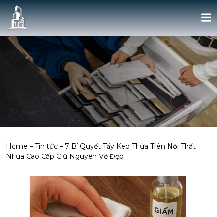
Home
–
Tin tức
–
7 Bí Quyết Tẩy Keo Thừa Trên Nội Thất
Nhựa Cao Cấp Giữ Nguyên Vẻ Đẹp