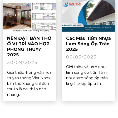
NÊN ĐẶT BÀN THỜ
Các Mẫu Tấm Nhựa
Ở VỊ TRÍ NÀO HỢP
Lam Sóng Ốp Trần
PHONG THỦY?
2025
2025
06/05/2025
30/09/2025
Giới thiệu về tấm nhựa
Giới thiệu Trong văn hóa
lam sóng ốp trần Tấm
truyền thống Việt Nam,
nhựa lam sóng ốp trần
bàn thờ không chỉ đơn
là giải pháp ốp trần...
thuần là nơi thắp nén
nhang...