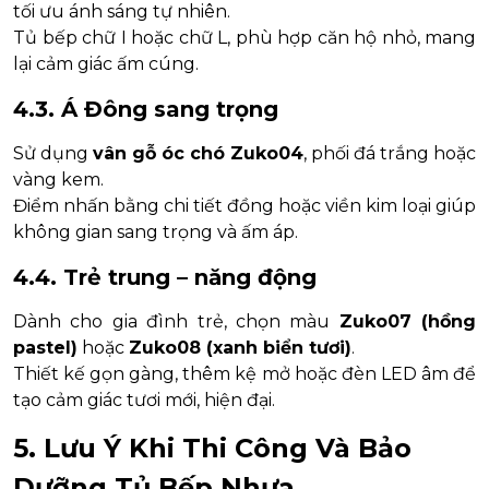
tối ưu ánh sáng tự nhiên.
Tủ bếp chữ I hoặc chữ L, phù hợp căn hộ nhỏ, mang
lại cảm giác ấm cúng.
4.3. Á Đông sang trọng
Sử dụng
vân gỗ óc chó Zuko04
, phối đá trắng hoặc
vàng kem.
Điểm nhấn bằng chi tiết đồng hoặc viền kim loại giúp
không gian sang trọng và ấm áp.
4.4. Trẻ trung – năng động
Dành cho gia đình trẻ, chọn màu
Zuko07 (hồng
pastel)
hoặc
Zuko08 (xanh biển tươi)
.
Thiết kế gọn gàng, thêm kệ mở hoặc đèn LED âm để
tạo cảm giác tươi mới, hiện đại.
5. Lưu Ý Khi Thi Công Và Bảo
Dưỡng Tủ Bếp Nhựa