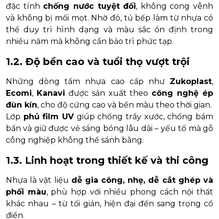
đặc tính
chống nước tuyệt đối
, không cong vênh
và không bị mối mọt. Nhờ đó, tủ bếp làm từ nhựa có
thể duy trì hình dạng và màu sắc ổn định trong
nhiều năm mà không cần bảo trì phức tạp.
1.2. Độ bền cao và tuổi thọ vượt trội
Những dòng tấm nhựa cao cấp như
Zukoplast
,
Ecomi
,
Kanavi
được sản xuất theo
công nghệ ép
đùn kín
, cho độ cứng cao và bền màu theo thời gian.
Lớp
phủ film UV
giúp chống trầy xước, chống bám
bẩn và giữ được vẻ sáng bóng lâu dài – yếu tố mà gỗ
công nghiệp không thể sánh bằng.
1.3. Linh hoạt trong thiết kế và thi công
Nhựa là vật liệu
dễ gia công, nhẹ, dễ cắt ghép và
phối màu
, phù hợp với nhiều phong cách nội thất
khác nhau – từ tối giản, hiện đại đến sang trọng cổ
điển.