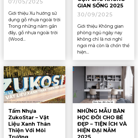
07/05/2025
GIAN SỐNG 2025
Giới thiệu Xu hướng sử
30/09/2025
dụng gỗ nhựa ngoài trời
Trong những năm gần
Giới thiệu Không gian
đây, gỗ nhựa ngoài trời
phòng ngủ ngày nay
(Wood...
không chỉ là nơi nghỉ
ngơi mà còn là chốn thể
hiện...
Tấm Nhựa
NHỮNG MẪU BÀN
ZukoStar – Vật
HỌC ĐÔI CHO BÉ
Liệu Xanh Thân
ĐẸP – TIỆN ÍCH VÀ
Thiện Với Môi
HIỆN ĐẠI NĂM
Trường
2025