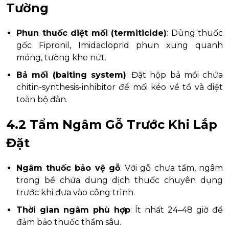
Tường
Phun thuốc diệt mối (termiticide)
: Dùng thuốc
gốc Fipronil, Imidacloprid phun xung quanh
móng, tường khe nứt.
Bả mối (baiting system)
: Đặt hộp bả mồi chứa
chitin-synthesis-inhibitor để mối kéo về tổ và diệt
toàn bộ đàn.
4.2 Tẩm Ngâm Gỗ Trước Khi Lắp
Đặt
Ngâm thuốc bảo vệ gỗ
: Với gỗ chưa tẩm, ngâm
trong bể chứa dung dịch thuốc chuyên dụng
trước khi đưa vào công trình.
Thời gian ngâm phù hợp
: Ít nhất 24–48 giờ để
đảm bảo thuốc thẩm sâu.