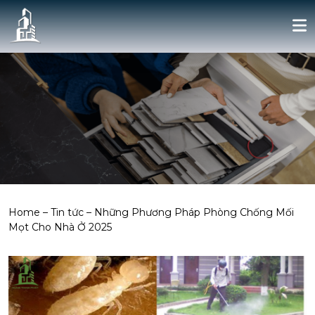
Home
–
Tin tức
–
Những Phương Pháp Phòng Chống Mối
Mọt Cho Nhà Ở 2025