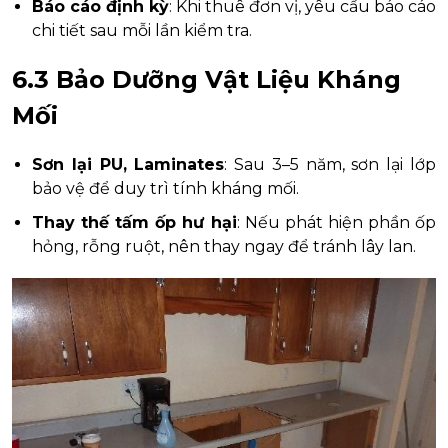
Báo cáo định kỳ
: Khi thuê đơn vị, yêu cầu báo cáo
chi tiết sau mỗi lần kiểm tra.
6.3 Bảo Dưỡng Vật Liệu Kháng
Mối
Sơn lại PU, Laminates
: Sau 3–5 năm, sơn lại lớp
bảo vệ để duy trì tính kháng mối.
Thay thế tấm ốp hư hại
: Nếu phát hiện phần ốp
hỏng, rỗng ruột, nên thay ngay để tránh lây lan.