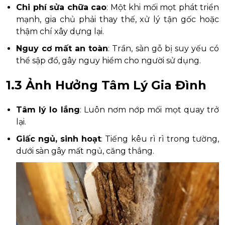
Chi phí sửa chữa cao
: Một khi mối mọt phát triển
mạnh, gia chủ phải thay thế, xử lý tận gốc hoặc
thậm chí xây dựng lại.
Nguy cơ mất an toàn
: Trần, sàn gỗ bị suy yếu có
thể sập đổ, gây nguy hiểm cho người sử dụng.
1.3 Ảnh Hưởng Tâm Lý Gia Đình
Tâm lý lo lắng
: Luôn nơm nớp mối mọt quay trở
lại.
Giấc ngủ, sinh hoạt
: Tiếng kêu rì rì trong tường,
dưới sàn gây mất ngủ, căng thẳng.