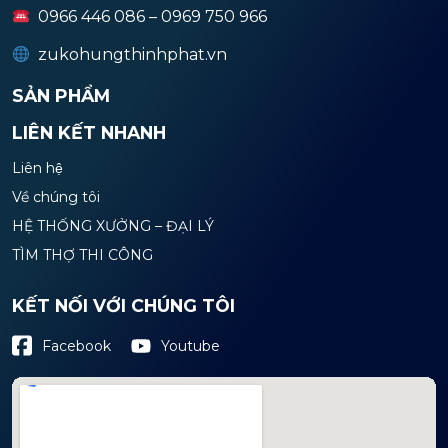
0966 446 086 – 0969 750 966
zukohungthinhphat.vn
SẢN PHẨM
LIÊN KẾT NHANH
Liên hệ
Về chúng tôi
HỆ THỐNG XƯỞNG – ĐẠI LÝ
TÌM THỢ THI CÔNG
KẾT NỐI VỚI CHÚNG TÔI
Youtube
Facebook