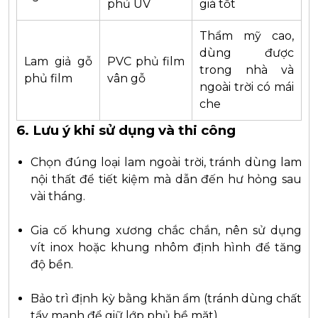
phủ UV
giá tốt
Thẩm mỹ cao,
dùng được
Lam giả gỗ
PVC phủ film
trong nhà và
phủ film
vân gỗ
ngoài trời có mái
che
6. Lưu ý khi sử dụng và thi công
Chọn đúng loại lam ngoài trời, tránh dùng lam
nội thất để tiết kiệm mà dẫn đến hư hỏng sau
vài tháng.
Gia cố khung xương chắc chắn, nên sử dụng
vít inox hoặc khung nhôm định hình để tăng
độ bền.
Bảo trì định kỳ bằng khăn ẩm (tránh dùng chất
tẩy mạnh để giữ lớp phủ bề mặt).