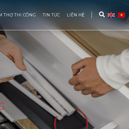
M THỢ THI CÔNG
TIN TỨC
LIÊN HỆ
G