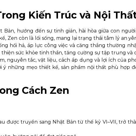
rong Kiến Trúc và Nội Thấ
t Bản, hướng đến sự tinh giản, hài hòa giữa con người
, Zen còn là lối sống, mang lại trạng thái tâm lý an yên,
sống hối hả, áp lực công việc và căng thẳng thường nh
 thiện sức khỏe tinh thần, tăng cường sự tập trung và
niệm, nguyên tắc, vật liệu, cách áp dụng và lợi ích của p
ợi ý những mẹo thiết kế, sản phẩm nội thất phù hợp 
Phong Cách Zen
au được truyền sang Nhật Bản từ thế kỷ VI–VII, trở t