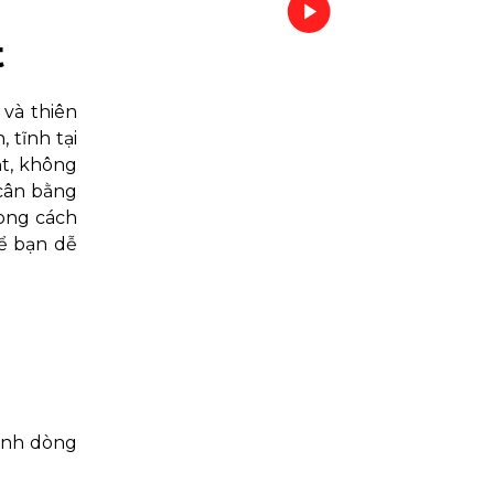
t
 và thiên
 tĩnh tại
ật, không
 cân bằng
hong cách
để bạn dễ
hành dòng