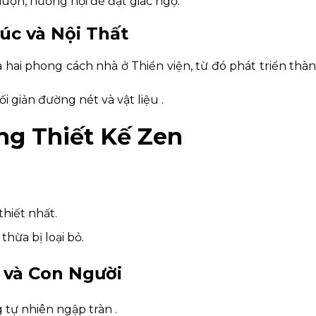
uộn, hướng nội để đạt giác ngộ.
úc và Nội Thất
à hai phong cách nhà ở Thiền viện, từ đó phát triển th
ối giản đường nét và vật liệu .
ng Thiết Kế Zen
thiết nhất.
hừa bị loại bỏ.
 và Con Người
 tự nhiên ngập tràn .