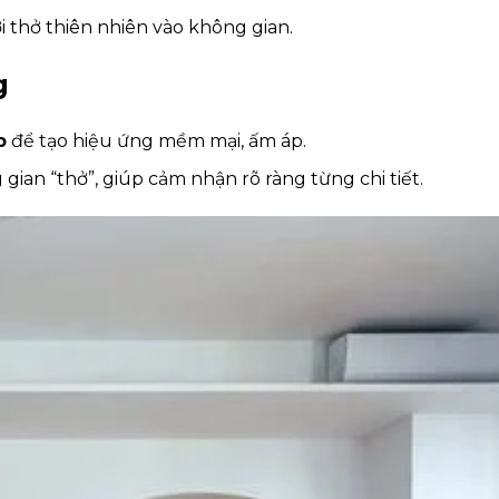
i thở thiên nhiên vào không gian.
g
p
để tạo hiệu ứng mềm mại, ấm áp.
ian “thở”, giúp cảm nhận rõ ràng từng chi tiết.