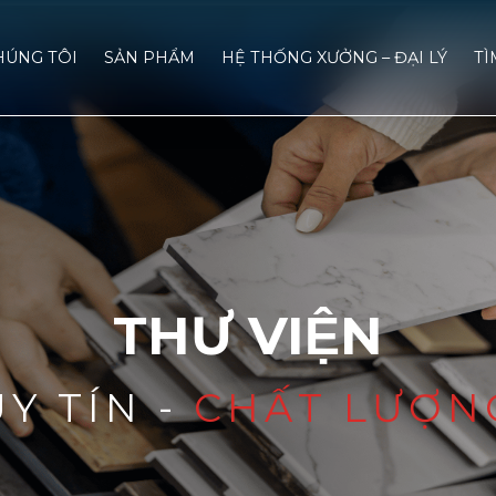
HÚNG TÔI
SẢN PHẨM
HỆ THỐNG XƯỞNG – ĐẠI LÝ
TÌ
THƯ VIỆN
UY TÍN -
CHẤT LƯỢN