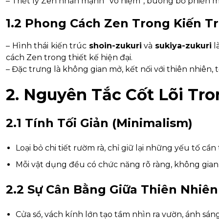
– Triết lý Zen nhấn mạnh “vô niệm”, buông bỏ phiền m
1.2 Phong Cách Zen Trong Kiến Tr
– Hình thái kiến trúc
shoin-zukuri
và
sukiya-zukuri
l
cách Zen trong thiết kế hiện đại.
– Đặc trưng là không gian mở, kết nối với thiên nhiên, t
2. Nguyên Tắc Cốt Lõi Tro
2.1 Tính Tối Giản (Minimalism)
Loại bỏ chi tiết rườm rà, chỉ giữ lại những yếu tố cần 
Mỗi vật dụng đều có chức năng rõ ràng, không gian t
2.2 Sự Cân Bằng Giữa Thiên Nhiên
Cửa sổ, vách kính lớn tạo tầm nhìn ra vườn, ánh sáng