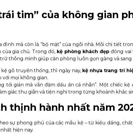
“trái tim” của không gian 
 đình mà còn là “bộ mặt” của ngôi nhà. Mỗi chi tiết tr
 của gia chủ. Trong đó,
kệ phòng khách đẹp
đóng vai 
lưu trữ thông minh giúp căn phòng luôn gọn gàng và sang
kệ gỗ truyền thống, thì ngày nay,
kệ nhựa trang trí hi
p với mọi không gian.
ng tối giản mà vẫn đậm dấu ấn cá nhân”. Một chiếc kệ
m giác thư giãn và tiện nghi trong từng khoảnh khắc si
ch thịnh hành nhất năm 20
heo sự phong phú của các mẫu kệ – từ kiểu dáng, chất
 nhất hiện nay.