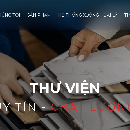
HÚNG TÔI
SẢN PHẨM
HỆ THỐNG XƯỞNG – ĐẠI LÝ
TÌ
THƯ VIỆN
UY TÍN -
CHẤT LƯỢN