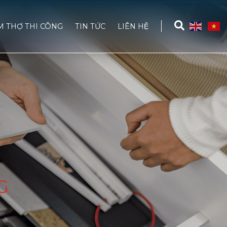
M THỢ THI CÔNG
TIN TỨC
LIÊN HỆ
G