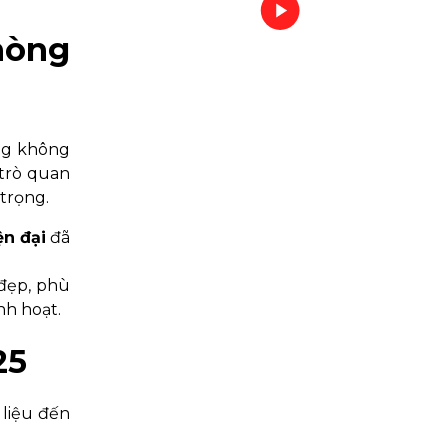
phòng
ong không
trò quan
 trọng.
ện đại
đã
 đẹp, phù
nh hoạt.
25
 liệu đến