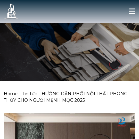
Home
–
Tin tức
–
HƯỚNG DẪN PHỐI NỘI THẤT PHONG
THỦY CHO NGƯỜI MỆNH MỘC 2025