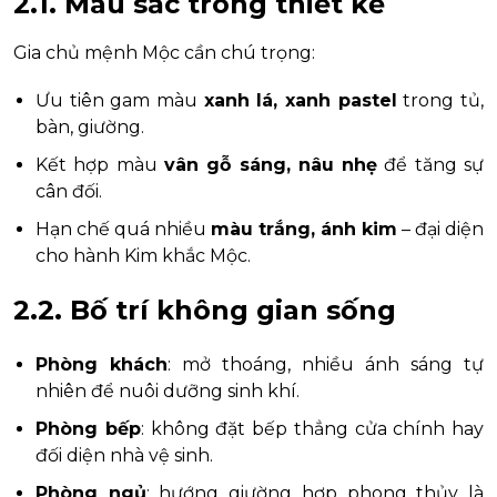
2.1. Màu sắc trong thiết kế
Gia chủ mệnh Mộc cần chú trọng:
Ưu tiên gam màu
xanh lá, xanh pastel
trong tủ,
bàn, giường.
Kết hợp màu
vân gỗ sáng, nâu nhẹ
để tăng sự
cân đối.
Hạn chế quá nhiều
màu trắng, ánh kim
– đại diện
cho hành Kim khắc Mộc.
2.2. Bố trí không gian sống
Phòng khách
: mở thoáng, nhiều ánh sáng tự
nhiên để nuôi dưỡng sinh khí.
Phòng bếp
: không đặt bếp thẳng cửa chính hay
đối diện nhà vệ sinh.
Phòng ngủ
: hướng giường hợp phong thủy là