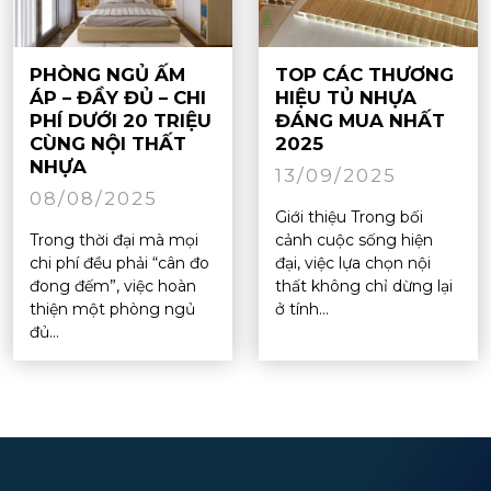
PHÒNG NGỦ ẤM
TOP CÁC THƯƠNG
ÁP – ĐẦY ĐỦ – CHI
HIỆU TỦ NHỰA
PHÍ DƯỚI 20 TRIỆU
ĐÁNG MUA NHẤT
CÙNG NỘI THẤT
2025
NHỰA
13/09/2025
08/08/2025
Giới thiệu Trong bối
Trong thời đại mà mọi
cảnh cuộc sống hiện
chi phí đều phải “cân đo
đại, việc lựa chọn nội
đong đếm”, việc hoàn
thất không chỉ dừng lại
thiện một phòng ngủ
ở tính...
đủ...