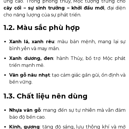
ứng cao. Trong phong thủy, Mộc tượng trưng cho
cây cối – sự sinh trưởng – khởi đầu mới
, đại diện
cho năng lượng của sự phát triển.
1.2. Màu sắc phù hợp
Xanh lá, xanh rêu
: màu bản mệnh, mang lại sự
bình yên và may mắn.
Xanh dương, đen
: hành Thủy, bổ trợ Mộc phát
triển mạnh mẽ.
Vân gỗ nâu nhạt
: tạo cảm giác gần gũi, ổn định và
bền vững.
1.3. Chất liệu nên dùng
Nhựa vân gỗ
: mang đến sự tự nhiên mà vẫn đảm
bảo độ bền cao.
Kính, gương
: tăng độ sáng, lưu thông khí và mở