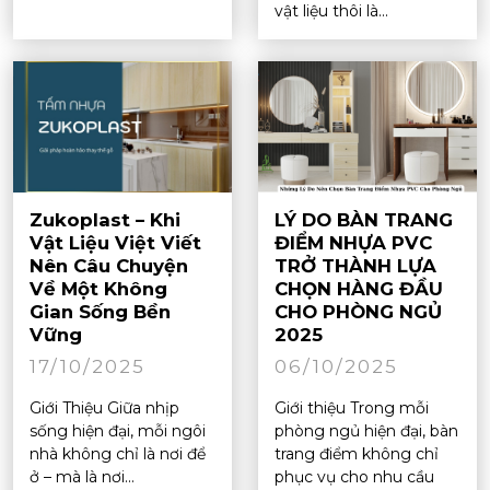
vật liệu thôi là...
Zukoplast – Khi
LÝ DO BÀN TRANG
Vật Liệu Việt Viết
ĐIỂM NHỰA PVC
Nên Câu Chuyện
TRỞ THÀNH LỰA
Về Một Không
CHỌN HÀNG ĐẦU
Gian Sống Bền
CHO PHÒNG NGỦ
Vững
2025
17/10/2025
06/10/2025
Giới Thiệu Giữa nhịp
Giới thiệu Trong mỗi
sống hiện đại, mỗi ngôi
phòng ngủ hiện đại, bàn
nhà không chỉ là nơi để
trang điểm không chỉ
ở – mà là nơi...
phục vụ cho nhu cầu