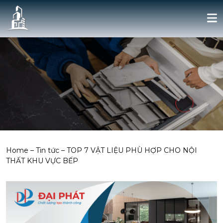
Home
–
Tin tức
–
TOP 7 VẬT LIỆU PHÙ HỢP CHO NỘI
THẤT KHU VỰC BẾP