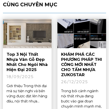
CÙNG CHUYÊN MỤC
Top 3 Nội Thất
KHÁM PHÁ CÁC
Nhựa Vân Gỗ Đẹp
PHƯƠNG PHÁP THI
Nhất Cho Ngôi Nhà
CÔNG MỚI NHẤT
Hiện Đại 2025
CHO TẤM NHỰA
ZUKOSTAR
18/09/2025
26/12/2025
Giới thiệu Trong thời đại
mà sự tiện nghi và bền
Trong bối cảnh ngành
vững được đặt lên hàng
nội thất nhựa đang
đầu, nội thất nhựa...
bước vào giai đoạn
chuyển mình mạnh mẽ,