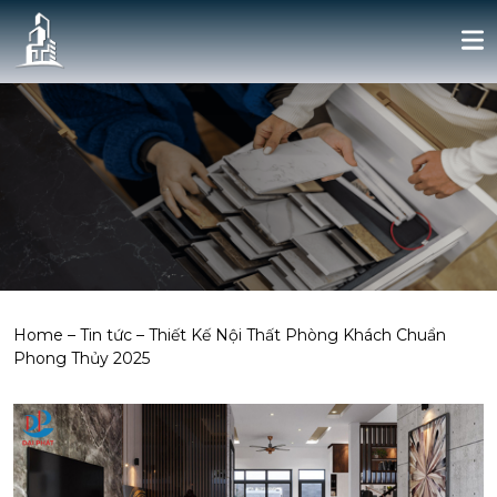
Home
–
Tin tức
–
Thiết Kế Nội Thất Phòng Khách Chuẩn
Phong Thủy 2025