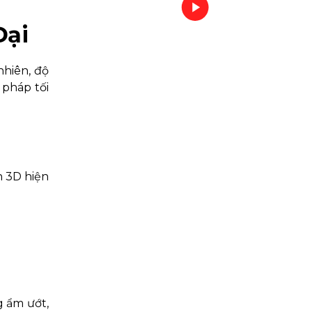
Đại
nhiên, độ
 pháp tối
n 3D hiện
g ẩm ướt,