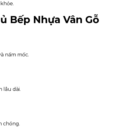
 khỏe.
Tủ Bếp Nhựa Vân Gỗ
và nấm mốc.
 lâu dài.
h chóng.