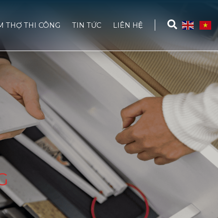
M THỢ THI CÔNG
TIN TỨC
LIÊN HỆ
G