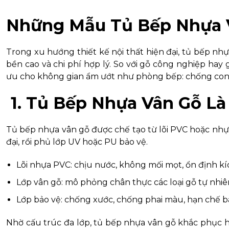
Những Mẫu Tủ Bếp Nhựa V
Trong xu hướng thiết kế nội thất hiện đại, tủ bếp n
bền cao và chi phí hợp lý. So với gỗ công nghiệp hay 
ưu cho không gian ẩm ướt như phòng bếp: chống cong v
1. Tủ Bếp Nhựa Vân Gỗ Là
Tủ bếp nhựa vân gỗ được chế tạo từ lõi PVC hoặc nhự
đại, rồi phủ lớp UV hoặc PU bảo vệ.
Lõi nhựa PVC: chịu nước, không mối mọt, ổn định kí
Lớp vân gỗ: mô phỏng chân thực các loại gỗ tự nhiên 
Lớp bảo vệ: chống xước, chống phai màu, hạn chế 
Nhờ cấu trúc đa lớp, tủ bếp nhựa vân gỗ khắc phục 