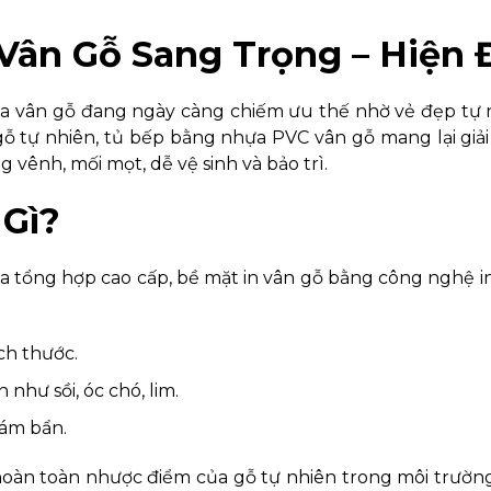
ân Gỗ Sang Trọng – Hiện 
hựa vân gỗ đang ngày càng chiếm ưu thế nhờ vẻ đẹp tự 
gỗ tự nhiên, tủ bếp bằng nhựa PVC vân gỗ mang lại giải
ênh, mối mọt, dễ vệ sinh và bảo trì.
 Gì?
a tổng hợp cao cấp, bề mặt in vân gỗ bằng công nghệ i
ch thước.
như sồi, óc chó, lim.
bám bẩn.
hoàn toàn nhược điểm của gỗ tự nhiên trong môi trườn