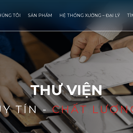
HÚNG TÔI
SẢN PHẨM
HỆ THỐNG XƯỞNG – ĐẠI LÝ
TÌ
THƯ VIỆN
UY TÍN -
CHẤT LƯỢN