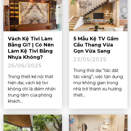
Vách Kệ Tivi Làm
5 Mẫu Kệ TV Gầm
Bằng Gì? | Có Nên
Cầu Thang Vừa
Làm Kệ Tivi Bằng
Gọn Vừa Sang
Nhựa Không?
23/05/2025
26/06/2025
Trong thời đại “tấc đất
Trong thiết kế nội thất
tấc vàng”, việc tận dụng
hiện đại, vách kệ tivi
mọi không gian trong
không chỉ là điểm nhấn
nhà trở thành xu hướng
trung tâm của phòng
thiết...
khách...