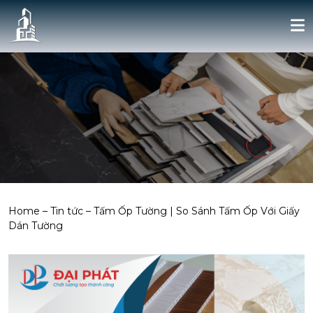
Home
–
Tin tức
–
Tấm Ốp Tường | So Sánh Tấm Ốp Với Giấy
Dán Tường