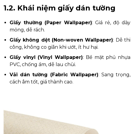
1.2. Khái niệm giấy dán tường
Giấy thường (Paper Wallpaper)
: Giá rẻ, độ dày
mỏng, dễ rách.
Giấy không dệt (Non-woven Wallpaper)
: Dễ thi
công, không co giãn khi ướt, ít hư hại.
Giấy vinyl (Vinyl Wallpaper)
: Bề mặt phủ nhựa
PVC, chống ẩm, dễ lau chùi.
Vải dán tường (Fabric Wallpaper)
: Sang trọng,
cách âm tốt, giá thành cao.