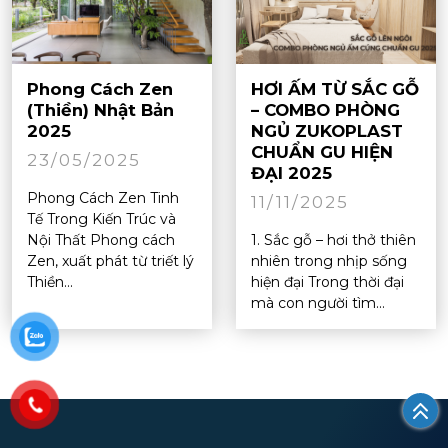
Phong Cách Zen
HƠI ẤM TỪ SẮC GỖ
(Thiền) Nhật Bản
– COMBO PHÒNG
2025
NGỦ ZUKOPLAST
CHUẨN GU HIỆN
23/05/2025
ĐẠI 2025
Phong Cách Zen Tinh
11/11/2025
Tế Trong Kiến Trúc và
Nội Thất Phong cách
1. Sắc gỗ – hơi thở thiên
Zen, xuất phát từ triết lý
nhiên trong nhịp sống
Thiền...
hiện đại Trong thời đại
mà con người tìm...