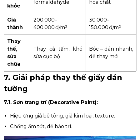
formaldehyde
hóa chất
khỏe
Giá
200.000–
30.000–
thành
400.000 đ/m²
150.000 đ/m²
Thay
thế,
Thay cả tấm, khó
Bóc – dán nhanh,
sửa
sửa cục bộ
dễ thay mới
chữa
7. Giải pháp thay thế giấy dán
tường
7.1. Sơn trang trí (Decorative Paint):
Hiệu ứng giả bê tông, giả kim loại, texture.
Chống ẩm tốt, dễ bảo trì.