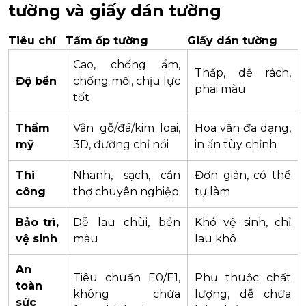
tường và giấy dán tường
Tiêu chí
Tấm ốp tường
Giấy dán tường
Cao, chống ẩm,
Thấp, dễ rách,
Độ bền
chống mối, chịu lực
phai màu
tốt
Thẩm
Vân gỗ/đá/kim loại,
Hoa văn đa dạng,
mỹ
3D, đường chỉ nổi
in ấn tùy chỉnh
Thi
Nhanh, sạch, cần
Đơn giản, có thể
công
thợ chuyên nghiệp
tự làm
Bảo trì,
Dễ lau chùi, bền
Khó vệ sinh, chỉ
vệ sinh
màu
lau khô
An
Tiêu chuẩn E0/E1,
Phụ thuộc chất
toàn
không chứa
lượng, dễ chứa
sức