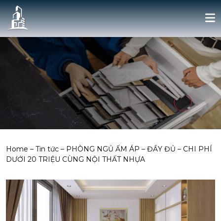
Home
–
Tin tức
–
PHÒNG NGỦ ẤM ÁP – ĐẦY ĐỦ – CHI PHÍ
DƯỚI 20 TRIỆU CÙNG NỘI THẤT NHỰA