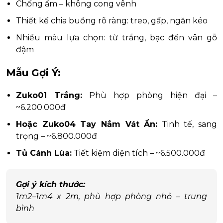
Chống ẩm – không cong vênh
Thiết kế chia buồng rõ ràng: treo, gấp, ngăn kéo
Nhiều màu lựa chọn: từ trắng, bạc đến vân gỗ
đậm
Mẫu Gợi Ý:
Zuko01 Trắng:
Phù hợp phòng hiện đại –
~6.200.000đ
Hoặc Zuko04 Tay Nắm Vát Ẩn:
Tinh tế, sang
trọng – ~6.800.000đ
Tủ Cánh Lùa:
Tiết kiệm diện tích – ~6.500.000đ
Gợi ý kích thước:
1m2–1m4 x 2m, phù hợp phòng nhỏ – trung
bình