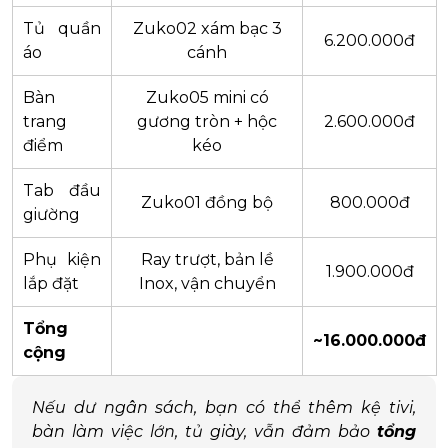
Tủ quần
Zuko02 xám bạc 3
6.200.000đ
áo
cánh
Bàn
Zuko05 mini có
trang
gương tròn + hộc
2.600.000đ
điểm
kéo
Tab đầu
Zuko01 đồng bộ
800.000đ
giường
Phụ kiện
Ray trượt, bản lề
1.900.000đ
lắp đặt
Inox, vận chuyển
Tổng
~16.000.000đ
cộng
Nếu dư ngân sách, bạn có thể thêm kệ tivi,
bàn làm việc lớn, tủ giày, vẫn đảm bảo
tổng