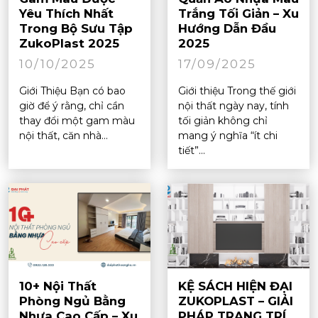
Yêu Thích Nhất
Trắng Tối Giản – Xu
Trong Bộ Sưu Tập
Hướng Dẫn Đầu
ZukoPlast 2025
2025
10/10/2025
17/09/2025
Giới Thiệu Bạn có bao
Giới thiệu Trong thế giới
giờ để ý rằng, chỉ cần
nội thất ngày nay, tính
thay đổi một gam màu
tối giản không chỉ
nội thất, căn nhà...
mang ý nghĩa “ít chi
tiết”...
10+ Nội Thất
KỆ SÁCH HIỆN ĐẠI
Phòng Ngủ Bằng
ZUKOPLAST – GIẢI
Nhựa Cao Cấp – Xu
PHÁP TRANG TRÍ